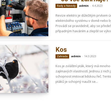
admin
-
4.4.2023
Rady a Návody
Revize elektro je důležitým prvkem 
elektrického systému v domě nebo b
Provádí se pravidelně, aby se přede
případným haváriím a zlepšil se výkon
Kos
admin
-
14.3.2023
Zahrada
Kos je zvláštní pták, který má mnoho
zajímavých vlastností. Jednou z nich 
schopnost imitovat lidskou řeč. Tent
ptáků je schopný naučit se...