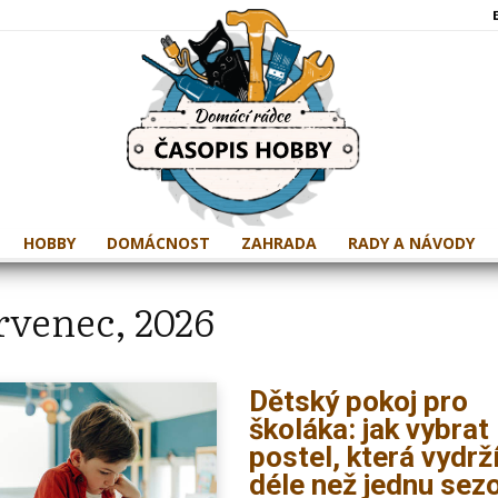
HOBBY
DOMÁCNOST
ZAHRADA
RADY A NÁVODY
rvenec, 2026
Dětský pokoj pro
školáka: jak vybrat
postel, která vydrž
déle než jednu sez