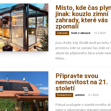
Místo, kde čas ply
jinak: kouzlo zimní
zahrady, které vás
zpomalí
Svet v obraze
-
13.5.2025
Zahrada
Jsou chvíle, kdy člověk touží po tichu.
prostoru, kde se zastaví čas, kde se 
ztlumí do příjemného šera a kde nen
třeba...
Připravte svou
nemovitost na 21.
století
admin
-
4.1.2025
Domácnost
Pokud uvažujete o stavbě nového 
nebo o rekonstrukci stávající nemovit