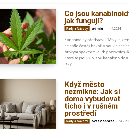
Co jsou kanabinoid
jak fungují?
admin
-
14.4.2024
Rady a Návody
Kanabinoidy představují látky, o kte
se stále častěji hovoří v souvislosti s
širokým spektrem jejich pozitivních ú
Které to jsou? Co jsou kanabinoidy a
jaký...
Když město
nezmlkne: Jak si
doma vybudovat
ticho i v rušném
prostředí
Svet v obraze
-
24.2.2
Rady a Návody