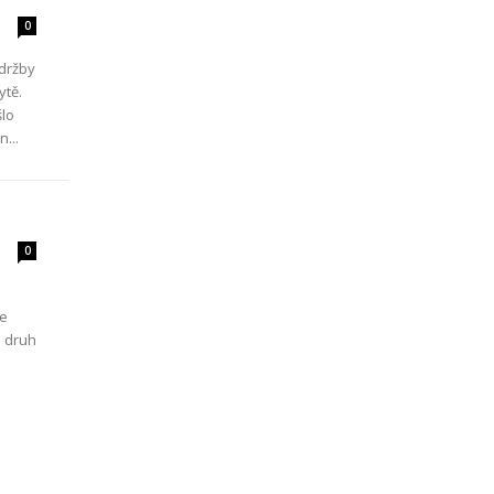
0
údržby
ytě.
šlo
...
0
je
o druh