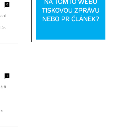
0
atní
olák
1
ější
ké