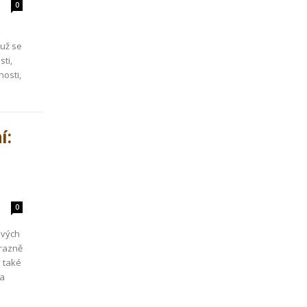
0
 už se
ti,
nosti,
í:
0
ových
ýrazně
e také
na