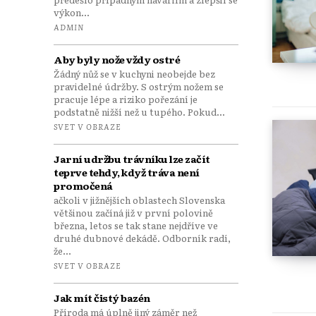
výkon...
ADMIN
Aby byly nože vždy ostré
Žádný nůž se v kuchyni neobejde bez
pravidelné údržby. S ostrým nožem se
pracuje lépe a riziko pořezání je
podstatně nižší než u tupého. Pokud...
SVET V OBRAZE
Jarní udržbu trávníku lze začít
teprve tehdy, když tráva není
promočená
ačkoli v jižnějších oblastech Slovenska
většinou začíná již v první polovině
března, letos se tak stane nejdříve ve
druhé dubnové dekádě. Odborník radí,
že...
SVET V OBRAZE
Jak mít čistý bazén
Příroda má úplně jiný záměr než