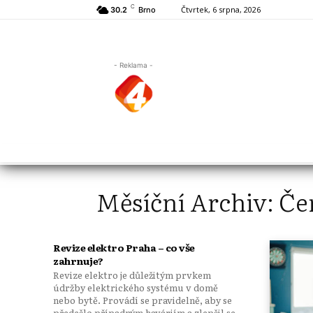
C
Čtvrtek, 6 srpna, 2026
30.2
Brno
- Reklama -
Měsíční Archiv: Če
Revize elektro Praha – co vše
zahrnuje?
Revize elektro je důležitým prvkem
údržby elektrického systému v domě
nebo bytě. Provádí se pravidelně, aby se
předešlo případným haváriím a zlepšil se