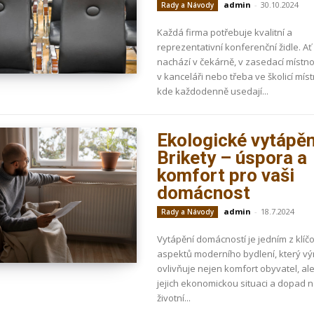
admin
-
30.10.2024
Rady a Návody
Každá firma potřebuje kvalitní a
reprezentativní konferenční židle. Ať
nachází v čekárně, v zasedací místnos
v kanceláři nebo třeba ve školicí míst
kde každodenně usedají...
Ekologické vytápěn
Brikety – úspora a
komfort pro vaši
domácnost
admin
-
18.7.2024
Rady a Návody
Vytápění domácností je jedním z klíč
aspektů moderního bydlení, který v
ovlivňuje nejen komfort obyvatel, al
jejich ekonomickou situaci a dopad 
životní...