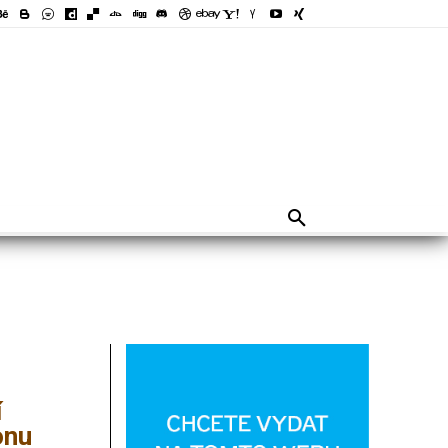
í
onu