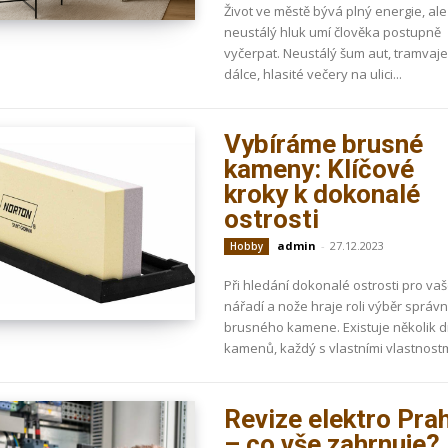
Život ve městě bývá plný energie, ale
neustálý hluk umí člověka postupně
vyčerpat. Neustálý šum aut, tramvaje
dálce, hlasité večery na ulici...
Vybíráme brusné
kameny: Klíčové
kroky k dokonalé
ostrosti
admin
-
27.12.2023
Hobby
Při hledání dokonalé ostrosti pro va
nářadí a nože hraje roli výběr správ
brusného kamene. Existuje několik 
kamenů, každý s vlastními vlastnostmi
Revize elektro Pra
– co vše zahrnuje?