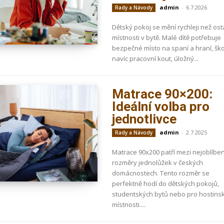
admin
-
6.7.2026
Rady a Návody
Dětský pokoj se mění rychleji než ost
místnosti v bytě. Malé dítě potřebuje
bezpečné místo na spaní a hraní, šk
navíc pracovní kout, úložný...
Matrace 90×200:
Ideální volba pro
jednotlivce
admin
-
2.7.2025
Rady a Návody
Matrace 90x200 patří mezi nejoblíben
rozměry jednolůžek v českých
domácnostech. Tento rozměr se
perfektně hodí do dětských pokojů,
studentských bytů nebo pro hostins
místnosti....