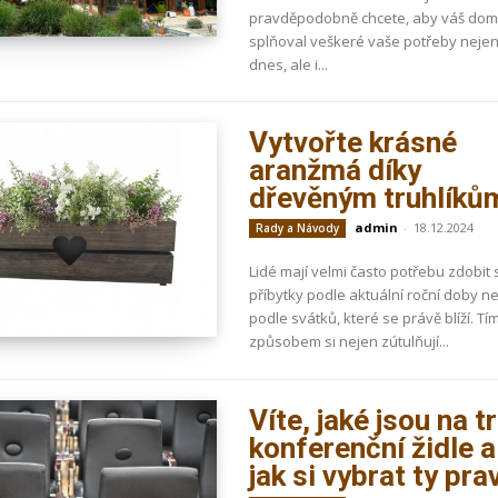
pravděpodobně chcete, aby váš do
splňoval veškeré vaše potřeby neje
dnes, ale i...
Vytvořte krásné
aranžmá díky
dřevěným truhlíků
admin
-
18.12.2024
Rady a Návody
Lidé mají velmi často potřebu zdobit 
příbytky podle aktuální roční doby n
podle svátků, které se právě blíží. Tí
způsobem si nejen zútulňují...
Víte, jaké jsou na t
konferenční židle a
jak si vybrat ty pra