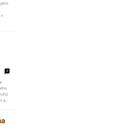
 jeho
 v
0
še
ného
druhů
 a...
ha