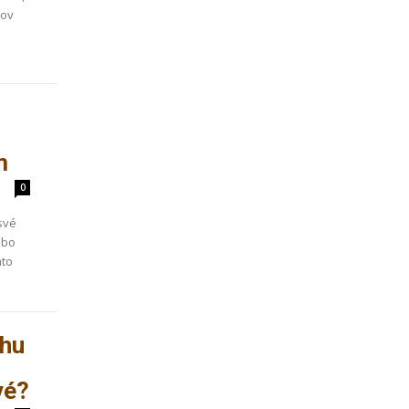
mov
n
m
0
své
ebo
mto
rhu
vé?