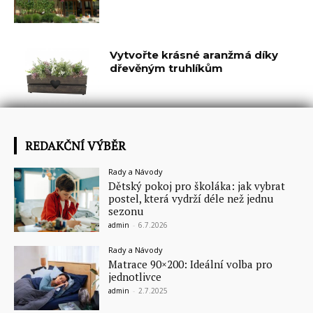
Vytvořte krásné aranžmá díky
dřevěným truhlíkům
REDAKČNÍ VÝBĚR
Rady a Návody
Dětský pokoj pro školáka: jak vybrat
postel, která vydrží déle než jednu
sezonu
admin
-
6.7.2026
Rady a Návody
Matrace 90×200: Ideální volba pro
jednotlivce
admin
-
2.7.2025