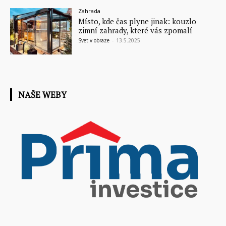
Zahrada
Místo, kde čas plyne jinak: kouzlo
zimní zahrady, které vás zpomalí
Svet v obraze
-
13.5.2025
NAŠE WEBY