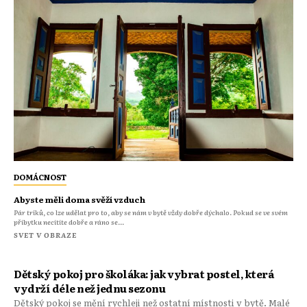
DOMÁCNOST
Abyste měli doma svěží vzduch
Pár triků, co lze udělat pro to, aby se nám v bytě vždy dobře dýchalo. Pokud se ve svém
příbytku necítíte dobře a ráno se...
SVET V OBRAZE
Dětský pokoj pro školáka: jak vybrat postel, která
vydrží déle než jednu sezonu
Dětský pokoj se mění rychleji než ostatní místnosti v bytě. Malé