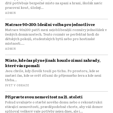
dítě potřebuje bezpečné místo na spaní a hraní, školák navíc
pracovní kout, úložný...
ADMIN
Matrace 90×200: Ideální volba pro jednotlivce
Matrace 90x200 patří mezi nejoblíbenější rozměry jednolůžek v
českých domácnostech. Tento rozměr se perfektně hodí do
dětských pokojů, studentských bytů nebo pro hostinské
místnosti....
ADMIN
Místo, kde čas plyne jinak: kouzlo zimní zahrady,
které vás zpomalí
Jsou chvíle, kdy člověk touží po tichu. Po prostoru, kde se
zastaví čas, kde se svět ztlumí do příjemného šera a kde není
třeba...
SVET V OBRAZE
Připravte svou nemovitost na 21. století
Pokud uvažujete o stavbě nového domu nebo o rekonstrukci
stávající nemovitosti, pravděpodobně chcete, aby váš domov
splňoval veškeré vaše potřeby nejen dnes, ale i...