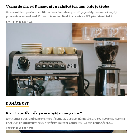
Varná deska od Panasonicu zahřívá jen tam, kde je třeba
Hrnce můžete postavit na libovolnou část desky, zahřeje je vždy, dokonce i když je
posunete o kousek dál. Panasonic na berlínském veletrhu IFA představil také...
SVET V OBRAZE
DOMÁCNOST
Které spotřebiče jsou v bytě nesmyslem?
Nekupujte spotřebiče, které nepotřebujete. Výrobci dělají vše pro to, abyste se nechali
nachytat na atraktivní cenu a zážitkovou vizi komfortu. Za své peníze často...
SVET V OBRAZE