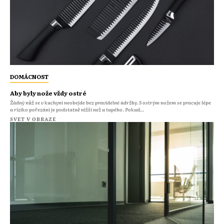
DOMÁCNOST
Aby byly nože vždy ostré
Žádný nůž se v kuchyni neobejde bez pravidelné údržby. S ostrým nožem se pracuje lépe
a riziko pořezání je podstatně nižší než u tupého. Pokud...
SVET V OBRAZE