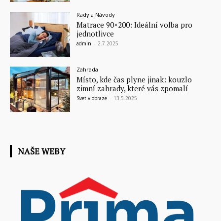
Rady a Návody
Matrace 90×200: Ideální volba pro
jednotlivce
admin
-
2.7.2025
Zahrada
Místo, kde čas plyne jinak: kouzlo
zimní zahrady, které vás zpomalí
Svet v obraze
-
13.5.2025
NAŠE WEBY