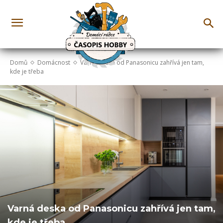
Domů
Domácnost
Varná deska od Panasonicu zahřívá jen tam,
kde je třeba
Varná deska od Panasonicu zahřívá jen tam,
kde je třeba