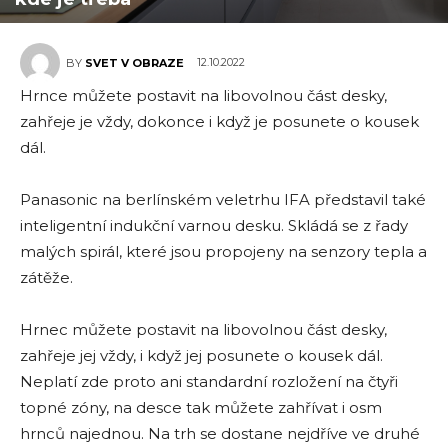
12.10.2022
BY
SVET V OBRAZE
Hrnce můžete postavit na libovolnou část desky,
zahřeje je vždy, dokonce i když je posunete o kousek
dál.
Panasonic na berlínském veletrhu IFA představil také
inteligentní indukční varnou desku. Skládá se z řady
malých spirál, které jsou propojeny na senzory tepla a
zátěže.
Hrnec můžete postavit na libovolnou část desky,
zahřeje jej vždy, i když jej posunete o kousek dál.
Neplatí zde proto ani standardní rozložení na čtyři
topné zóny, na desce tak můžete zahřívat i osm
hrnců najednou. Na trh se dostane nejdříve ve druhé