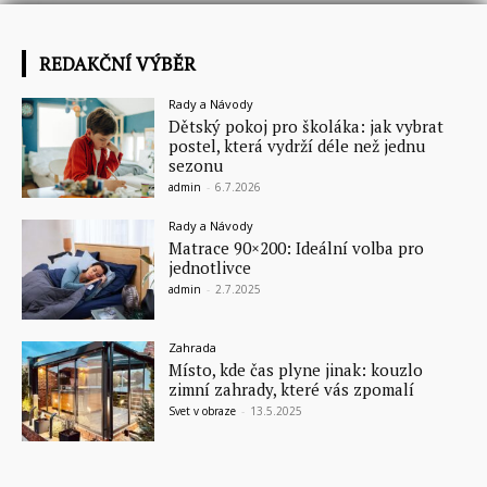
REDAKČNÍ VÝBĚR
Rady a Návody
Dětský pokoj pro školáka: jak vybrat
postel, která vydrží déle než jednu
sezonu
admin
-
6.7.2026
Rady a Návody
Matrace 90×200: Ideální volba pro
jednotlivce
admin
-
2.7.2025
Zahrada
Místo, kde čas plyne jinak: kouzlo
zimní zahrady, které vás zpomalí
Svet v obraze
-
13.5.2025