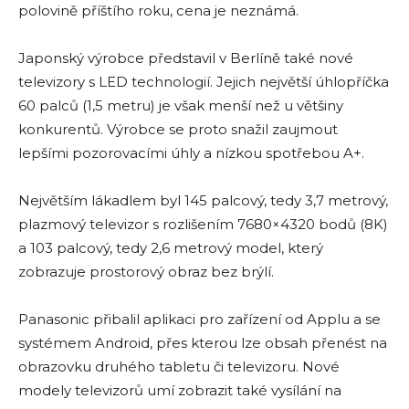
polovině příštího roku, cena je neznámá.
Japonský výrobce představil v Berlíně také nové
televizory s LED technologií. Jejich největší úhlopříčka
60 palců (1,5 metru) je však menší než u většiny
konkurentů. Výrobce se proto snažil zaujmout
lepšími pozorovacími úhly a nízkou spotřebou A+.
Největším lákadlem byl 145 palcový, tedy 3,7 metrový,
plazmový televizor s rozlišením 7680×4320 bodů (8K)
a 103 palcový, tedy 2,6 metrový model, který
zobrazuje prostorový obraz bez brýlí.
Panasonic přibalil aplikaci pro zařízení od Applu a se
systémem Android, přes kterou lze obsah přenést na
obrazovku druhého tabletu či televizoru. Nové
modely televizorů umí zobrazit také vysílání na