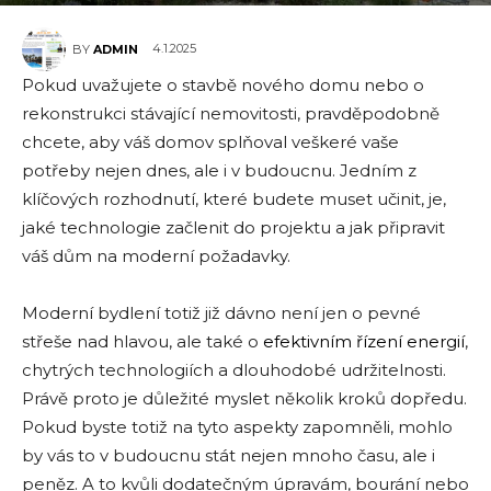
4.1.2025
BY
ADMIN
Pokud uvažujete o stavbě nového domu nebo o
rekonstrukci stávající nemovitosti, pravděpodobně
chcete, aby váš domov splňoval veškeré vaše
potřeby nejen dnes, ale i v budoucnu. Jedním z
klíčových rozhodnutí, které budete muset učinit, je,
jaké technologie začlenit do projektu a jak připravit
váš dům na moderní požadavky.
Moderní bydlení totiž již dávno není jen o pevné
střeše nad hlavou, ale také o
efektivním řízení energií
,
chytrých technologiích a dlouhodobé udržitelnosti.
Právě proto je důležité myslet několik kroků dopředu.
Pokud byste totiž na tyto aspekty zapomněli, mohlo
by vás to v budoucnu stát nejen mnoho času, ale i
peněz. A to kvůli dodatečným úpravám, bourání nebo