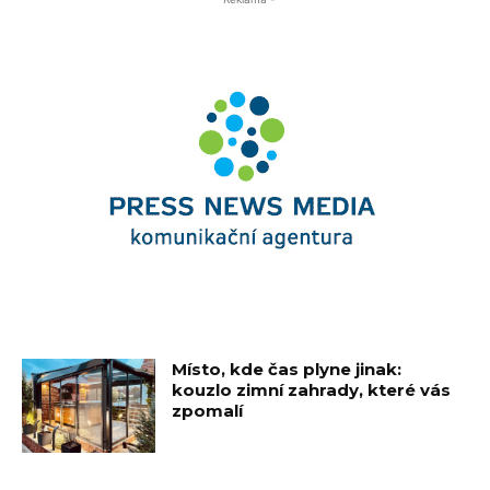
Místo, kde čas plyne jinak:
kouzlo zimní zahrady, které vás
zpomalí