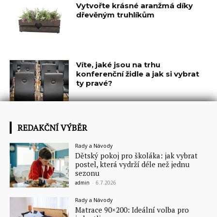
Vytvořte krásné aranžmá díky
dřevěným truhlíkům
Víte, jaké jsou na trhu
konferenční židle a jak si vybrat
ty pravé?
REDAKČNÍ VÝBĚR
Rady a Návody
Dětský pokoj pro školáka: jak vybrat
postel, která vydrží déle než jednu
sezonu
admin
-
6.7.2026
Rady a Návody
Matrace 90×200: Ideální volba pro