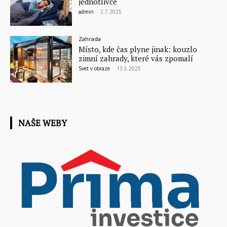
jednotlivce
admin
-
2.7.2025
Zahrada
Místo, kde čas plyne jinak: kouzlo
zimní zahrady, které vás zpomalí
Svet v obraze
-
13.5.2025
NAŠE WEBY