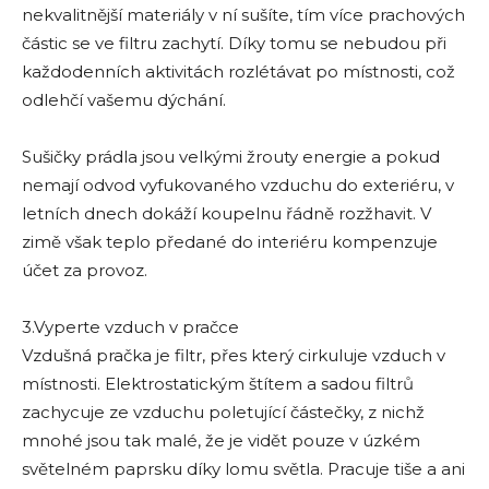
nekvalitnější materiály v ní sušíte, tím více prachových
částic se ve filtru zachytí. Díky tomu se nebudou při
každodenních aktivitách rozlétávat po místnosti, což
odlehčí vašemu dýchání.
Sušičky prádla jsou velkými žrouty energie a pokud
nemají odvod vyfukovaného vzduchu do exteriéru, v
letních dnech dokáží koupelnu řádně rozžhavit. V
zimě však teplo předané do interiéru kompenzuje
účet za provoz.
3.Vyperte vzduch v pračce
Vzdušná pračka je filtr, přes který cirkuluje vzduch v
místnosti. Elektrostatickým štítem a sadou filtrů
zachycuje ze vzduchu poletující částečky, z nichž
mnohé jsou tak malé, že je vidět pouze v úzkém
světelném paprsku díky lomu světla. Pracuje tiše a ani