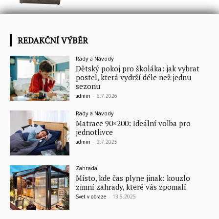
REDAKČNÍ VÝBĚR
Rady a Návody
Dětský pokoj pro školáka: jak vybrat
postel, která vydrží déle než jednu
sezonu
admin
-
6.7.2026
Rady a Návody
Matrace 90×200: Ideální volba pro
jednotlivce
admin
-
2.7.2025
Zahrada
Místo, kde čas plyne jinak: kouzlo
zimní zahrady, které vás zpomalí
Svet v obraze
-
13.5.2025