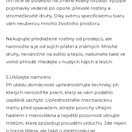
tím více se podepíší na změně kvality ovzduší. Využijte
popínavky vedené po opoře, převislé rostliny a
stromečkovité druhy. Díky svému specifickému tvaru
vám neuberou mnoho životního prostoru.
Nekupujte předražené rostliny od prodejců, ale
namnožte si je od svých přátel a známých. Mnohé
druhy, nenáročné na světlo a teplo, naleznete také ve
volné přírodě. Hledejte v hustých hájích a lesích.
5.Uklízejte namokro
Při úklidu domácnosti upřednostňujte techniky, při
kterých nerozvíříte prach, který se vám podařilo
úspěšně zachytit. Upřednostněte mechanickou
metlu před vysavačem, stírejte povrchy vlhkým
hadrem z mikrovlákna a největší pozornost věnujte
místům, která způsobují proudění vzduchu. Jde nejen
o topná tělesa, ale také o elektroniku se