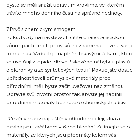
byste se měli snažit upravit mikroklima, ve kterém
trávíte mnoho denního času na správné hodnoty.
7.Pryč s chemickým smogem
Pokud vždy na návštěvách cítíte charakteristickou
vůni či pach cizích příbytků, neznamená to, že u vás je
tomu jinak. Vzduch je naplněn těkavými látkami, které
se uvolňují z lepidel dřevotřískového nábytku, plastů
elektroniky a ze syntetických textilií. Pokud jste dosud
upřednostňovali průmyslové materiály před
přírodními, měli byste začít uvažovat nad změnou.
Upravte svůj životní prostor tak, abyste jej naplnili
přírodními materiály bez zátěže chemických aditiv.
Dřevěný masiv napuštěný přírodními oleji, vlna a
bavlna jsou začátkem vašeho hledání. Zajímejte se o
materiály, ze kterých jsou předměty kolem vás