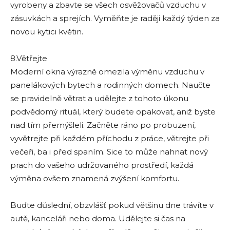
vyrobeny a zbavte se všech osvěžovačů vzduchu v
zásuvkách a sprejích. Vyměňte je raději každý týden za
novou kytici květin.
8.Větřejte
Moderní okna výrazně omezila výměnu vzduchu v
panelákových bytech a rodinných domech. Naučte
se pravidelně větrat a udělejte z tohoto úkonu
podvědomý rituál, který budete opakovat, aniž byste
nad tím přemýšleli. Začněte ráno po probuzení,
vyvětrejte při každém příchodu z práce, větrejte při
večeři, ba i před spaním. Sice to může nahnat nový
prach do vašeho udržovaného prostředí, každá
výměna ovšem znamená zvýšení komfortu.
Buďte důslední, obzvlášť pokud většinu dne trávíte v
autě, kanceláři nebo doma. Udělejte si čas na