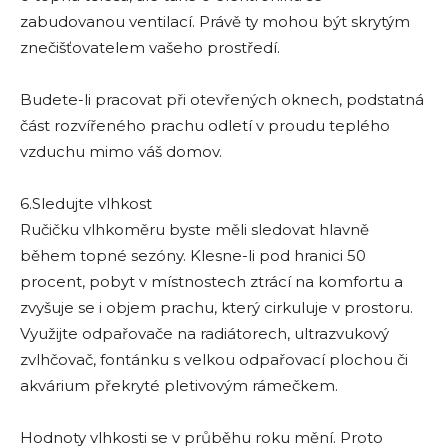
zabudovanou ventilací. Právě ty mohou být skrytým
znečišťovatelem vašeho prostředí.
Budete-li pracovat při otevřených oknech, podstatná
část rozvířeného prachu odletí v proudu teplého
vzduchu mimo váš domov.
6.Sledujte vlhkost
Ručičku vlhkoměru byste měli sledovat hlavně
během topné sezóny. Klesne-li pod hranici 50
procent, pobyt v místnostech ztrácí na komfortu a
zvyšuje se i objem prachu, který cirkuluje v prostoru.
Využijte odpařovače na radiátorech, ultrazvukový
zvlhčovač, fontánku s velkou odpařovací plochou či
akvárium překryté pletivovým rámečkem.
Hodnoty vlhkosti se v průběhu roku mění. Proto