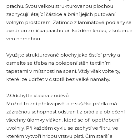
prachu. Svou velkou strukturovanou plochou
zachycují létající částice a brání jejich putování
volným prostorem. Zatímco z laminátové podlahy se
zvednou zrníčka prachu při každém kroku, z koberce
ven nemohou.
Využijte strukturované plochy jako čistící prvky a
osmelte se třeba na polepení stěn textilními
tapetami v místnosti na spaní. Vždy však volte ty,
které lze udržet v čistotě bez velké námahy.
2.Odchyťte vlákna z oděvů
Možná to zní překvapivě, ale sušička prádla má
zázračnou schopnost odstranit z prádla a oblečení
všechny úlomky vláken, které se při opotřebení
uvolnily. Při každém cyklu se zachytí ve filtru, ve
kterém vytvoří hrbou vrstvu plsti. Čím starší a