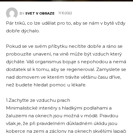
11.10.2022
BY
SVET V OBRAZE
Pár triků, co lze udělat pro to, aby se nám v bytě vždy
dobře dýchalo.
Pokud se ve svém příbytku necítíte dobře a ráno se
probouzíte unavení, na vině může být vzduch který
dýcháte. Váš organismus bojuje s nepohodou a nemá
dostatek sil k tomu, aby se regeneroval. Zamyslete se
nad domovem ve kterém trávíte většinu času dříve,
než budete hledat pomoc u lékaře.
1.Zachyťte ze vzduchu prach
Minimalistické interiéry s hladkými podlahami a
žaluziemi na oknech jsou možná v módě. Pravdou
však je, že při pravidelném důkladném úklidu jsou
koberce na zemi a záclony na oknech skvělými lapači