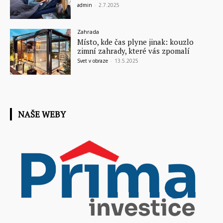
admin
-
2.7.2025
Zahrada
Místo, kde čas plyne jinak: kouzlo
zimní zahrady, které vás zpomalí
Svet v obraze
-
13.5.2025
NAŠE WEBY