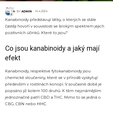
14.4.2024
BY
ADMIN
Kanabinoidy představují látky, o kterých se stále
častěji hovoří v souvislosti se širokým spektrem jejich
pozitivních účinků. Které to jsou?
Co jsou kanabinoidy a jaký mají
efekt
Kanabinoidy, respektive fytokanabinoidy jsou
chemické sloučeniny, které se v přírodě vyskytují
především v rostlinách konopí. V současné době je
popsáno již kolem 100 druhů. K těm nejznámějším
jednoznačně patří CBD a THC. Mimo to se jedná o
CBG, CBN nebo
HHC
.