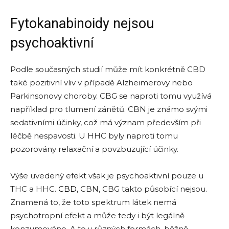
Fytokanabinoidy nejsou
psychoaktivní
Podle současných studií může mít konkrétně CBD
také pozitivní vliv v případě Alzheimerovy nebo
Parkinsonovy choroby. CBG se naproti tomu využívá
například pro tlumení zánětů. CBN je známo svými
sedativními účinky, což má význam především při
léčbě nespavosti. U HHC byly naproti tomu
pozorovány relaxační a povzbuzující účinky.
Výše uvedený efekt však je psychoaktivní pouze u
THC a HHC.
CBD
, CBN, CBG takto působící nejsou.
Znamená to, že toto spektrum látek nemá
psychotropní efekt a může tedy i být legálně
konzumováno. A to v různých formách, běžně