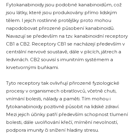
Fytokanabinoidy jsou podobné kanabinoidům, což
jsou látky, které jsou produkovány přímo lidským
tělem. I jejich rostlinné protějšky proto mohou
napodobovat přirozené působení kanabinoidů.
Navazují se především na tzv. kanabinoidní receptory
CB1 a CB2. Receptory CB1 se nacházejí především v
centrální nervové soustavě, dále v plicích, játrech a
ledvinách. CB2 souvisí s imunitním systémem a
krvetvornými buňkami.
Tyto receptory tak ovlivňují přirozené fyziologické
procesy v organismech obratlovců, včetně chuti,
vnímání bolesti, nálady a paměti. Tím mohou i
fytokanabinoidy pozitivně působit na lidské zdraví.
Mezi jejich účinky patří především schopnost tlumení
bolesti, dále uvolňování křečí, mírnění nevolností,
podpora imunity či snížení hladiny stresu.