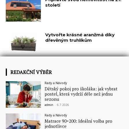
století
Vytvořte krásné aranžmá díky
dřevěným truhlíkům
REDAKČNÍ VÝBĚR
Rady a Návody
Dětský pokoj pro školáka: jak vybrat
postel, která vydrží déle než jednu
sezonu
admin
-
6.7.2026
Rady a Návody
Matrace 90×200: Ideální volba pro
jednotlivce