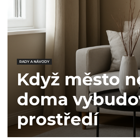
RADY A NÁVODY
Když město ne
doma vybudov
prostředí