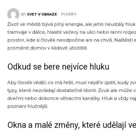
24.2.2024
BY
SVET V OBRAZE
Život ve městě bývá plný energie, ale jeho neustálý hlu
tramvaje v dálce, hlasité večery na ulici nebo ranní ro
prostor, kde si člověk neodpočine ani na chvíli. Naštěstí e
proměnit domov v klidové útočiště.
Odkud se bere nejvíce hluku
Aby člověk věděl, co má řešit, musí nejdřív zjistit, kudy zv
typy, které nezvládají dostatečně těsnit. Zvuk ale může
dveřmi nebo dokonce větracími kanálky. Hluk si vždy naj
poznání hlučnější.
Okna a malé změny, které udělají ve