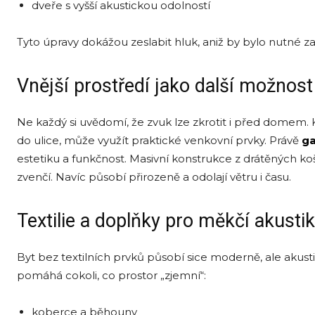
dveře s vyšší akustickou odolností
Tyto úpravy dokážou zeslabit hluk, aniž by bylo nutné z
Vnější prostředí jako další možnost
Ne každý si uvědomí, že zvuk lze zkrotit i před domem
do ulice, může využít praktické venkovní prvky. Právě
ga
estetiku a funkčnost. Masivní konstrukce z drátěných 
zvenčí. Navíc působí přirozeně a odolají větru i času.
Textilie a doplňky pro měkčí akusti
Byt bez textilních prvků působí sice moderně, ale akusti
pomáhá cokoli, co prostor „zjemní“:
koberce a běhouny