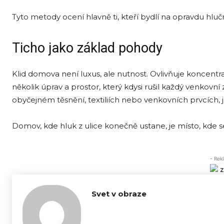
Tyto metody ocení hlavně ti, kteří bydlí na opravdu hl
Ticho jako základ pohody
Klid domova není luxus, ale nutnost. Ovlivňuje koncentr
několik úprav a prostor, který kdysi rušil každý venkov
obyčejném těsnění, textiliích nebo venkovních prvcích, ja
Domov, kde hluk z ulice konečně ustane, je místo, kde 
- Rek
Svet v obraze