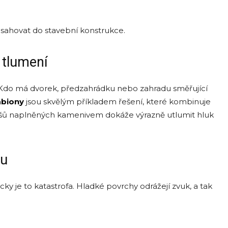
asahovat do stavební konstrukce.
 tlumení
. Kdo má dvorek, předzahrádku nebo zahradu směřující
biony
jsou skvělým příkladem řešení, které kombinuje
košů naplněných kamenivem dokáže výrazně utlumit hluk
ku
cky je to katastrofa. Hladké povrchy odrážejí zvuk, a tak