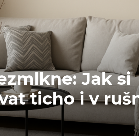
zmlkne: Jak si
at ticho i v ru