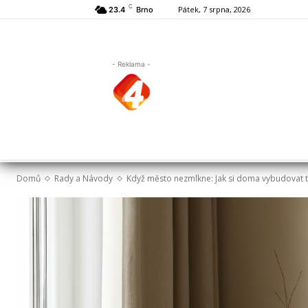
C
Pátek, 7 srpna, 2026
23.4
Brno
- Reklama -
Domů
Rady a Návody
Když město nezmlkne: Jak si doma vybudovat t