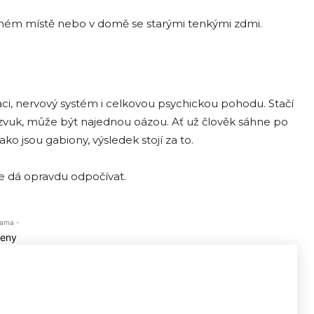
učném místě nebo v domě se starými tenkými zdmi.
aci, nervový systém i celkovou psychickou pohodu. Stačí
ní zvuk, může být najednou oázou. Ať už člověk sáhne po
ko jsou gabiony, výsledek stojí za to.
se dá opravdu odpočívat.
lama -