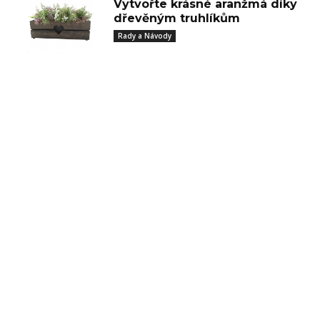
Vytvořte krásné aranžmá díky
dřevěným truhlíkům
Rady a Návody