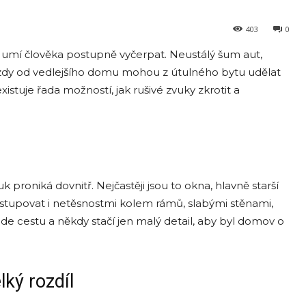
403
0
k umí člověka postupně vyčerpat. Neustálý šum aut,
zjezdy od vedlejšího domu mohou z útulného bytu udělat
xistuje řada možností, jak rušivé zvuky zkrotit a
uk proniká dovnitř. Nejčastěji jsou to okna, hlavně starší
 vstupovat i netěsnostmi kolem rámů, slabými stěnami,
de cestu a někdy stačí jen malý detail, aby byl domov o
lký rozdíl