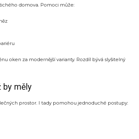
d tichého domova. Pomoci může:
eněz
bariéru
nu oken za modernější varianty. Rozdíl bývá slyšitelný
ž by měly
společných prostor. I tady pomohou jednoduché postupy: