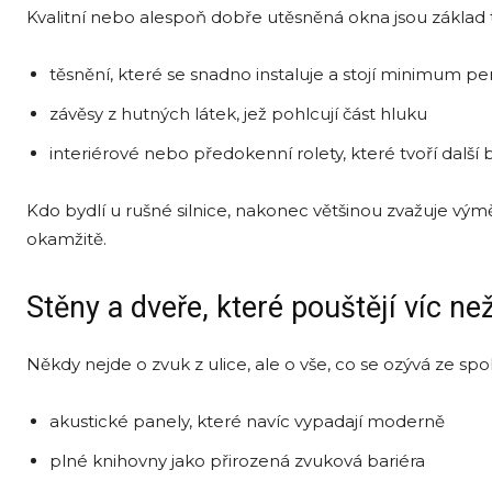
Kvalitní nebo alespoň dobře utěsněná okna jsou zákla
těsnění, které se snadno instaluje a stojí minimum p
závěsy z hutných látek, jež pohlcují část hluku
interiérové nebo předokenní rolety, které tvoří další 
Kdo bydlí u rušné silnice, nakonec většinou zvažuje výmě
okamžitě.
Stěny a dveře, které pouštějí víc ne
Někdy nejde o zvuk z ulice, ale o vše, co se ozývá ze 
akustické panely, které navíc vypadají moderně
plné knihovny jako přirozená zvuková bariéra