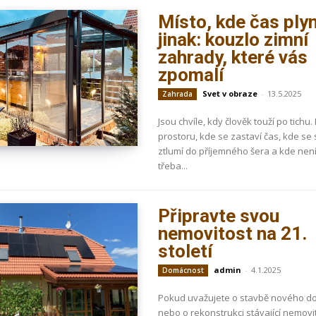
Místo, kde čas ply
jinak: kouzlo zimní
zahrady, které vás
zpomalí
Svet v obraze
-
13.5.2025
Zahrada
Jsou chvíle, kdy člověk touží po tichu.
prostoru, kde se zastaví čas, kde se 
ztlumí do příjemného šera a kde nen
třeba...
Připravte svou
nemovitost na 21.
století
admin
-
4.1.2025
Domácnost
Pokud uvažujete o stavbě nového 
nebo o rekonstrukci stávající nemovit