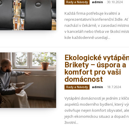
admin
-
30.10.2024
Rady a Návody
Každá firma potřebuje kvalitní a
reprezentativní konferenční židle. Ať
nachází v čekárně, v zasedací místnos
v kanceláři nebo třeba ve školicí míst
kde každodenně usedají...
Ekologické vytápěn
Brikety – úspora a
komfort pro vaši
domácnost
admin
-
18.7.2024
Rady a Návody
Vytápění domácností je jedním z klíč
aspektů moderního bydlení, který v
ovlivňuje nejen komfort obyvatel, al
jejich ekonomickou situaci a dopad 
životní...