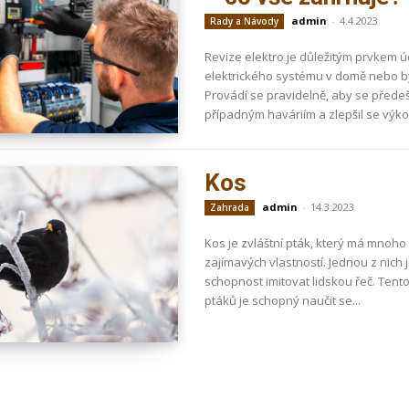
admin
-
4.4.2023
Rady a Návody
Revize elektro je důležitým prvkem 
elektrického systému v domě nebo b
Provádí se pravidelně, aby se přede
případným haváriím a zlepšil se výkon
Kos
admin
-
14.3.2023
Zahrada
Kos je zvláštní pták, který má mnoho
zajímavých vlastností. Jednou z nich 
schopnost imitovat lidskou řeč. Tent
ptáků je schopný naučit se...