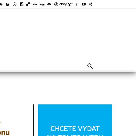
í
onu