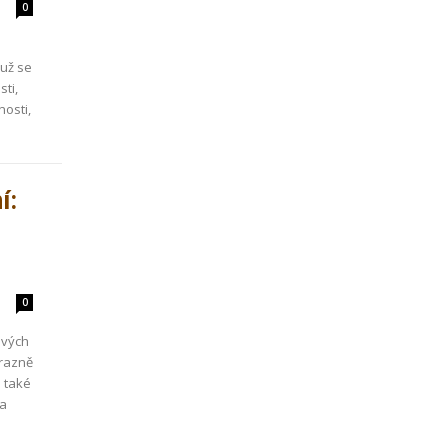
0
 už se
ti,
nosti,
í:
0
ových
ýrazně
e také
na