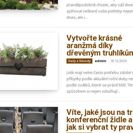
pravděpodobně chcete, aby váš do
splňoval veškeré vaše potřeby neje
dnes, ale i...
Vytvořte krásné
aranžmá díky
dřevěným truhlíků
admin
-
18.12.2024
Rady a Návody
Lidé mají velmi často potřebu zdobit 
příbytky podle aktuální roční doby n
podle svátků, které se právě blíží. Tí
způsobem si nejen zútulňují...
Víte, jaké jsou na t
konferenční židle a
jak si vybrat ty pra