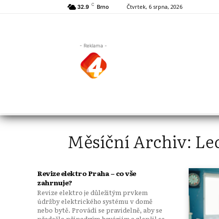
C
Čtvrtek, 6 srpna, 2026
32.9
Brno
- Reklama -
Měsíční Archiv: Le
Revize elektro Praha – co vše
zahrnuje?
Revize elektro je důležitým prvkem
údržby elektrického systému v domě
nebo bytě. Provádí se pravidelně, aby se
předešlo případným haváriím a zlepšil se