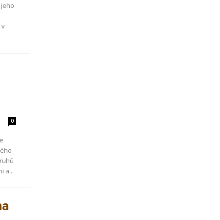
 jeho
 v
0
še
ného
druhů
 a...
ha