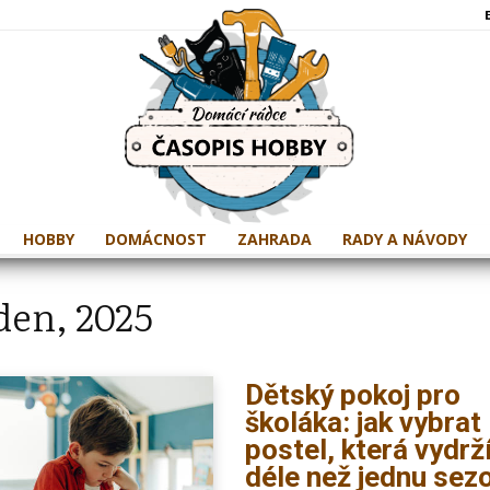
HOBBY
DOMÁCNOST
ZAHRADA
RADY A NÁVODY
den, 2025
Dětský pokoj pro
školáka: jak vybrat
postel, která vydrž
déle než jednu sez