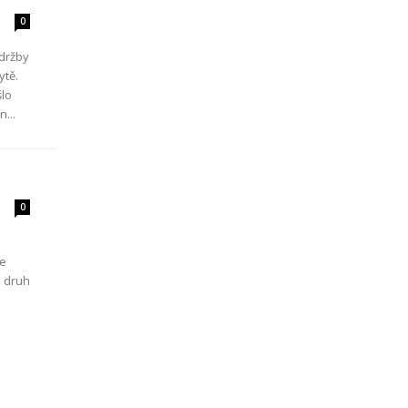
0
údržby
ytě.
šlo
...
0
je
o druh