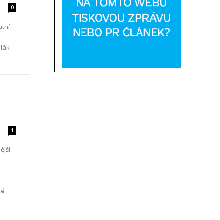
0
atní
olák
1
ější
ké