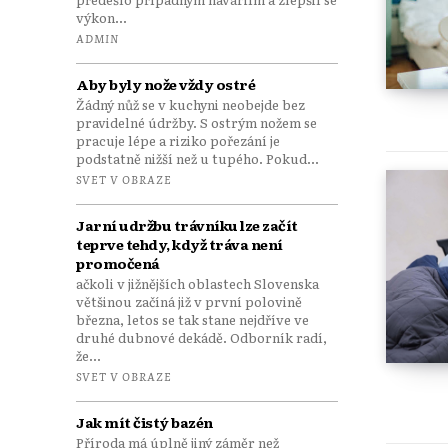
výkon...
ADMIN
Aby byly nože vždy ostré
Žádný nůž se v kuchyni neobejde bez
pravidelné údržby. S ostrým nožem se
pracuje lépe a riziko pořezání je
podstatně nižší než u tupého. Pokud...
SVET V OBRAZE
Jarní udržbu trávníku lze začít
teprve tehdy, když tráva není
promočená
ačkoli v jižnějších oblastech Slovenska
většinou začíná již v první polovině
března, letos se tak stane nejdříve ve
druhé dubnové dekádě. Odborník radí,
že...
SVET V OBRAZE
Jak mít čistý bazén
Příroda má úplně jiný záměr než