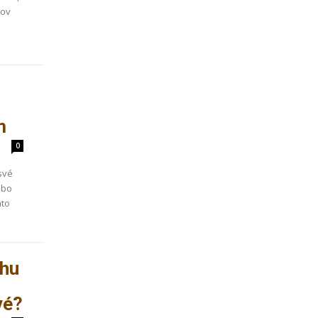
mov
n
m
0
své
ebo
mto
rhu
vé?