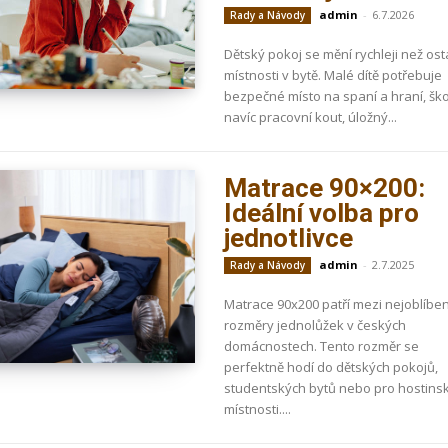
admin
-
6.7.2026
Rady a Návody
Dětský pokoj se mění rychleji než ost
místnosti v bytě. Malé dítě potřebuje
bezpečné místo na spaní a hraní, šk
navíc pracovní kout, úložný...
Matrace 90×200:
Ideální volba pro
jednotlivce
admin
-
2.7.2025
Rady a Návody
Matrace 90x200 patří mezi nejoblíben
rozměry jednolůžek v českých
domácnostech. Tento rozměr se
perfektně hodí do dětských pokojů,
studentských bytů nebo pro hostins
místnosti....