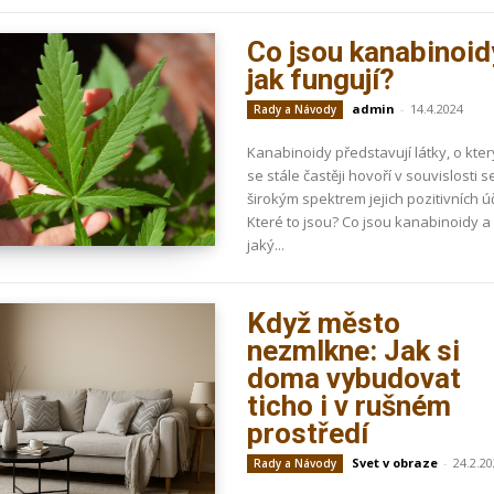
Co jsou kanabinoid
jak fungují?
admin
-
14.4.2024
Rady a Návody
Kanabinoidy představují látky, o kte
se stále častěji hovoří v souvislosti s
širokým spektrem jejich pozitivních ú
Které to jsou? Co jsou kanabinoidy a
jaký...
Když město
nezmlkne: Jak si
doma vybudovat
ticho i v rušném
prostředí
Svet v obraze
-
24.2.2
Rady a Návody