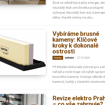
Život ve městě bývá plný energie, ale
neustálý hluk umí člověka postupně
vyčerpat. Neustálý šum aut, tramvaje
dálce, hlasité večery na ulici...
Vybíráme brusné
kameny: Klíčové
kroky k dokonalé
ostrosti
admin
-
27.12.2023
Hobby
Při hledání dokonalé ostrosti pro va
nářadí a nože hraje roli výběr správ
brusného kamene. Existuje několik 
kamenů, každý s vlastními vlastnostmi
Revize elektro Pra
– co vše zahrnuje?