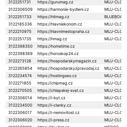
3122251731
https://gurumag.cz
MUJ-CLOU
3122306509
https://harmonie-bydleni.cz
MUJ-CLOU
3122251733
https://hitmag.cz
BLUEBOAR
3122185336
https://hlavniekonom.cz
MUJ-CLOU
3122210975
https://hlavnimestopraha.cz
MUJ-CLOU
3122251735
https://hmag.cz
MUJ-CLOU
3122398350
https://hometime.cz
3122398369
https://horoskop24.cz
3122273128
https://hospodarskymagazin.cz
MUJ-CLOU
3122265854
https://hospodarskyzpravodaj.cz
MUJ-CLOU
3122234574
https://hostingseo.cz
MUJ-CLOU
3122271855
https://chipmag.cz
MUJ-CLOU
3122270505
https://chlapskej-svet.cz
MUJ-CLOU
3122306014
https://i-byt.cz
MUJ-CLOU
3122234500
https://i-clanky.cz
MUJ-CLOU
3122306017
https://i-nemovitost.cz
MUJ-CLOU
3122306020
https://i-press.cz
MUJ-CLOU