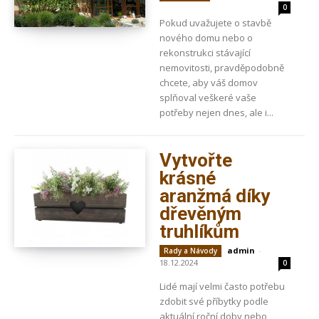
0
Pokud uvažujete o stavbě
nového domu nebo o
rekonstrukci stávající
nemovitosti, pravděpodobně
chcete, aby váš domov
splňoval veškeré vaše
potřeby nejen dnes, ale i...
Vytvořte
krásné
aranžmá díky
dřevěným
truhlíkům
admin
-
Rady a Návody
18.12.2024
0
Lidé mají velmi často potřebu
zdobit své příbytky podle
aktuální roční doby nebo