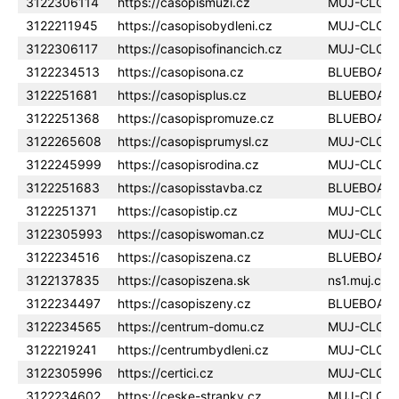
3122306114
https://casopismuzi.cz
MUJ-CLOU
3122211945
https://casopisobydleni.cz
MUJ-CLOU
3122306117
https://casopisofinancich.cz
MUJ-CLOU
3122234513
https://casopisona.cz
BLUEBOAR
3122251681
https://casopisplus.cz
BLUEBOAR
3122251368
https://casopispromuze.cz
BLUEBOAR
3122265608
https://casopisprumysl.cz
MUJ-CLOU
3122245999
https://casopisrodina.cz
MUJ-CLOU
3122251683
https://casopisstavba.cz
BLUEBOAR
3122251371
https://casopistip.cz
MUJ-CLOU
3122305993
https://casopiswoman.cz
MUJ-CLOU
3122234516
https://casopiszena.cz
BLUEBOAR
3122137835
https://casopiszena.sk
ns1.muj.clo
3122234497
https://casopiszeny.cz
BLUEBOAR
3122234565
https://centrum-domu.cz
MUJ-CLOU
3122219241
https://centrumbydleni.cz
MUJ-CLOU
3122305996
https://certici.cz
MUJ-CLOU
3122234602
https://ceske-stranky.cz
MUJ-CLOU