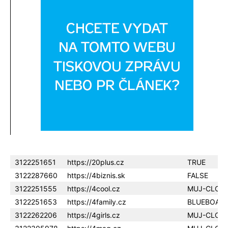
3122251651
https://20plus.cz
TRUE
3122287660
https://4biznis.sk
FALSE
3122251555
https://4cool.cz
MUJ-CLOU
3122251653
https://4family.cz
BLUEBOAR
3122262206
https://4girls.cz
MUJ-CLOU