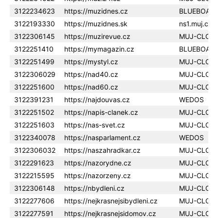
3122234623
https://muzidnes.cz
BLUEBOAR
3122193330
https://muzidnes.sk
ns1.muj.clo
3122306145
https://muzirevue.cz
MUJ-CLOU
3122251410
https://mymagazin.cz
BLUEBOAR
3122251499
https://mystyl.cz
MUJ-CLOU
3122306029
https://nad40.cz
MUJ-CLOU
3122251600
https://nad60.cz
MUJ-CLOU
3122391231
https://najdouvas.cz
WEDOS
3122251502
https://napis-clanek.cz
MUJ-CLOU
3122251603
https://nas-svet.cz
MUJ-CLOU
3122340078
https://nasparlament.cz
WEDOS
3122306032
https://naszahradkar.cz
MUJ-CLOU
3122291623
https://nazorydne.cz
MUJ-CLOU
3122215595
https://nazorzeny.cz
MUJ-CLOU
3122306148
https://nbydleni.cz
MUJ-CLOU
3122277606
https://nejkrasnejsibydleni.cz
MUJ-CLOU
3122277591
https://nejkrasnejsidomov.cz
MUJ-CLOU