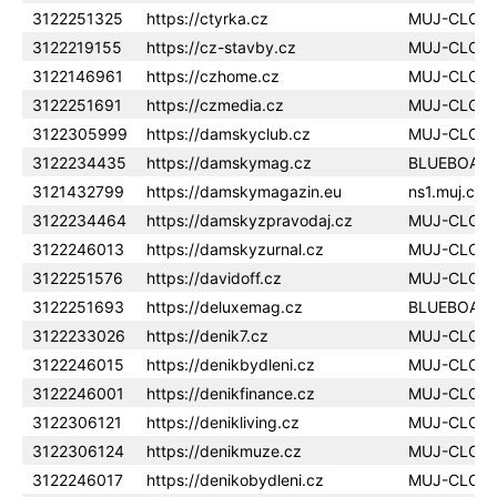
3122251325
https://ctyrka.cz
MUJ-CLOU
3122219155
https://cz-stavby.cz
MUJ-CLOU
3122146961
https://czhome.cz
MUJ-CLOU
3122251691
https://czmedia.cz
MUJ-CLOU
3122305999
https://damskyclub.cz
MUJ-CLOU
3122234435
https://damskymag.cz
BLUEBOAR
3121432799
https://damskymagazin.eu
ns1.muj.clo
3122234464
https://damskyzpravodaj.cz
MUJ-CLOU
3122246013
https://damskyzurnal.cz
MUJ-CLOU
3122251576
https://davidoff.cz
MUJ-CLOU
3122251693
https://deluxemag.cz
BLUEBOAR
3122233026
https://denik7.cz
MUJ-CLOU
3122246015
https://denikbydleni.cz
MUJ-CLOU
3122246001
https://denikfinance.cz
MUJ-CLOU
3122306121
https://denikliving.cz
MUJ-CLOU
3122306124
https://denikmuze.cz
MUJ-CLOU
3122246017
https://denikobydleni.cz
MUJ-CLOU