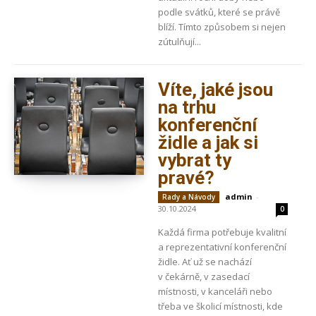
podle svátků, které se právě
blíží. Tímto způsobem si nejen
zútulňují...
Víte, jaké jsou
na trhu
konferenční
židle a jak si
vybrat ty
pravé?
admin
-
Rady a Návody
30.10.2024
0
Každá firma potřebuje kvalitní
a reprezentativní konferenční
židle. Ať už se nachází
v čekárně, v zasedací
místnosti, v kanceláři nebo
třeba ve školicí místnosti, kde