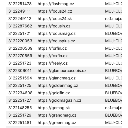
3122251478
https://flashmag.cz
MUJ-CLOU
3122249111
https://focus24.cz
MUJ-CLOU
3122249112
https://focus24.sk
ns1.muj.clo
3122287662
https://focusin.cz
MUJ-CLOU
3122251721
https://focusmag.cz
BLUEBOAR
3122220053
https://focusplus.cz
MUJ-CLOU
3122200509
https://forfin.cz
MUJ-CLOU
3122270559
https://foxfin.cz
MUJ-CLOU
3122251723
https://freely.cz
MUJ-CLOU
3122306011
https://glamourcasopis.cz
BLUEBOAR
3122251594
https://glancmag.cz
MUJ-CLOU
3122251725
https://goldenmag.cz
BLUEBOAR
3122234608
https://goldfin.cz
BLUEBOAR
3122251727
https://goldmagazin.cz
BLUEBOAR
3122148255
https://gomag.sk
ns1.muj.clo
3122251729
https://grandmag.cz
BLUEBOAR
3122251481
https://greenmag.cz
MUJ-CLOU