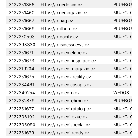
3122251356
https://bluedenim.cz
BLUEBOAR
3122251460
https://bluemagazin.cz
MUJ-CLOU
3122251667
https://bmag.cz
BLUEBOAR
3122251669
https://brillante.cz
BLUEBOAR
3122270503
https://brnocity.cz
MUJ-CLOU
3122398330
https://businessnews.cz
3122251671
https://bydlemelepe.cz
MUJ-CLOU
3122251673
https://bydleni-inspirace.cz
MUJ-CLOU
3122219234
https://bydleni-magazin.cz
MUJ-CLOU
3122251675
https://bydleniareality.cz
MUJ-CLOU
3122234461
https://bydlenicasopis.cz
MUJ-CLOU
3122340254
https://bydleniin.cz
WEDOS
3122232879
https://bydlenijehrou.cz
BLUEBOAR
3122251677
https://bydlenikatalog.cz
MUJ-CLOU
3122306102
https://bydlenirevue.cz
MUJ-CLOU
3122305990
https://bydlenispecial.cz
MUJ-CLOU
3122251679
https://bydlenitrendy.cz
MUJ-CLOU