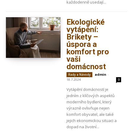
každodenně usedají...
Ekologické
vytápění:
Brikety –
úspora a
komfort pro
vaši
domácnost
admin
-
Rady a Návody
18.7.2024
0
Vytápění domácností je
jedním z klíčových aspektů
moderního bydlení, který
výrazně ovlivňuje nejen
komfort obyvatel, ale také
jejich ekonomickou situaci a
dopad na životní...