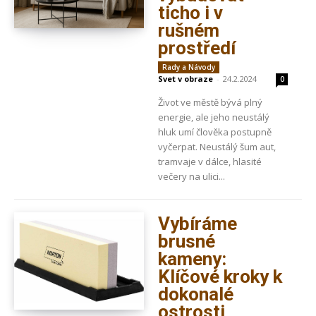
ticho i v
rušném
prostředí
Rady a Návody
Svet v obraze
-
24.2.2024
0
Život ve městě bývá plný
energie, ale jeho neustálý
hluk umí člověka postupně
vyčerpat. Neustálý šum aut,
tramvaje v dálce, hlasité
večery na ulici...
Vybíráme
brusné
kameny:
Klíčové kroky k
dokonalé
ostrosti