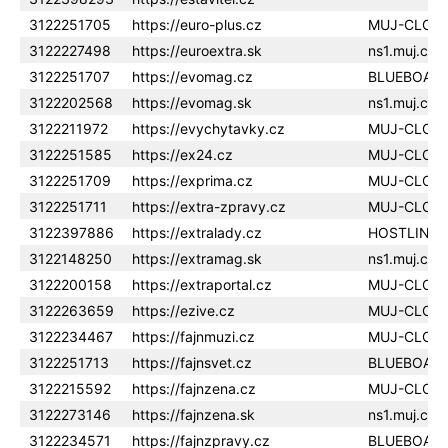
3122251705
https://euro-plus.cz
MUJ-CLOU
3122227498
https://euroextra.sk
ns1.muj.clo
3122251707
https://evomag.cz
BLUEBOAR
3122202568
https://evomag.sk
ns1.muj.clo
3122211972
https://evychytavky.cz
MUJ-CLOU
3122251585
https://ex24.cz
MUJ-CLOU
3122251709
https://exprima.cz
MUJ-CLOU
3122251711
https://extra-zpravy.cz
MUJ-CLOU
3122397886
https://extralady.cz
HOSTLINER
3122148250
https://extramag.sk
ns1.muj.clo
3122200158
https://extraportal.cz
MUJ-CLOU
3122263659
https://ezive.cz
MUJ-CLOU
3122234467
https://fajnmuzi.cz
MUJ-CLOU
3122251713
https://fajnsvet.cz
BLUEBOAR
3122215592
https://fajnzena.cz
MUJ-CLOU
3122273146
https://fajnzena.sk
ns1.muj.clo
3122234571
https://fajnzpravy.cz
BLUEBOAR