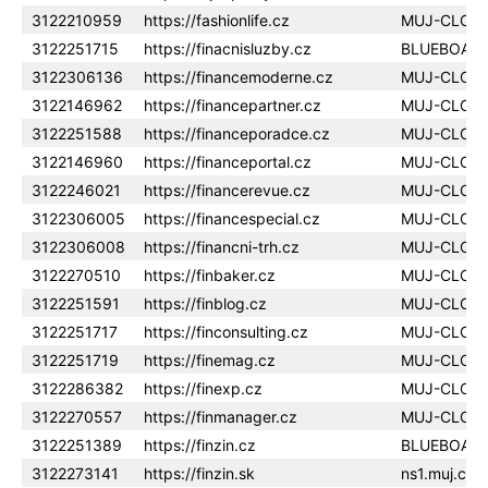
3122210959
https://fashionlife.cz
MUJ-CLOU
3122251715
https://finacnisluzby.cz
BLUEBOAR
3122306136
https://financemoderne.cz
MUJ-CLOU
3122146962
https://financepartner.cz
MUJ-CLOU
3122251588
https://financeporadce.cz
MUJ-CLOU
3122146960
https://financeportal.cz
MUJ-CLOU
3122246021
https://financerevue.cz
MUJ-CLOU
3122306005
https://financespecial.cz
MUJ-CLOU
3122306008
https://financni-trh.cz
MUJ-CLOU
3122270510
https://finbaker.cz
MUJ-CLOU
3122251591
https://finblog.cz
MUJ-CLOU
3122251717
https://finconsulting.cz
MUJ-CLOU
3122251719
https://finemag.cz
MUJ-CLOU
3122286382
https://finexp.cz
MUJ-CLOU
3122270557
https://finmanager.cz
MUJ-CLOU
3122251389
https://finzin.cz
BLUEBOAR
3122273141
https://finzin.sk
ns1.muj.clo