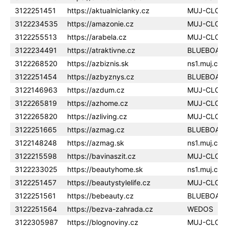
3122251451
https://aktualniclanky.cz
MUJ-CLOU
3122234535
https://amazonie.cz
MUJ-CLOU
3122255513
https://arabela.cz
MUJ-CLOU
3122234491
https://atraktivne.cz
BLUEBOAR
3122268520
https://azbiznis.sk
ns1.muj.clo
3122251454
https://azbyznys.cz
BLUEBOAR
3122146963
https://azdum.cz
MUJ-CLOU
3122265819
https://azhome.cz
MUJ-CLOU
3122265820
https://azliving.cz
MUJ-CLOU
3122251665
https://azmag.cz
BLUEBOAR
3122148248
https://azmag.sk
ns1.muj.clo
3122215598
https://bavinaszit.cz
MUJ-CLOU
3122233025
https://beautyhome.sk
ns1.muj.clo
3122251457
https://beautystylelife.cz
MUJ-CLOU
3122251561
https://bebeauty.cz
BLUEBOAR
3122251564
https://bezva-zahrada.cz
WEDOS
3122305987
https://blognoviny.cz
MUJ-CLOU