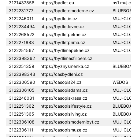
3121432858
https://bydlet.eu
ns1.muj.clo
3122231777
https://bydletemoderne.cz
BLUEBOAR
3122246011
https://bydletin.cz
MUJ-CLOU
3122234494
https://bydletlevne.cz
MUJ-CLOU
3122268522
https://bydletpekne.cz
MUJ-CLOU
3122271883
https://bydletprima.cz
MUJ-CLOU
3122251567
https://bydlimepekne.cz
MUJ-CLOU
3122398362
https://bydlimesfilipem.cz
3122251359
https://byznysmenka.cz
BLUEBOAR
3122398343
https://casbydleni.cz
3122306590
https://casopis24.cz
WEDOS
3122306105
https://casopisdama.cz
MUJ-CLOU
3122246031
https://casopiskrasa.cz
MUJ-CLOU
3122251362
https://casopislifestyle.cz
BLUEBOAR
3122251365
https://casopisliving.cz
BLUEBOAR
3122306108
https://casopismodernibyt.cz
MUJ-CLOU
3122306111
https://casopismuze.cz
MUJ-CLOU