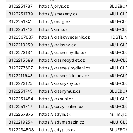
3122251737
https://jollys.cz
BLUEBOAR
3122251739
https://jsmezeny.cz
MUJ-CLOU
3122251741
https://kmag.cz
MUJ-CLOU
3122251743
https://knm.cz
MUJ-CLOU
3122397887
https://krajskyvecernik.cz
HOSTLINER
3122219250
https://kralovny.cz
MUJ-CLOU
3122273134
https://krasne-bydlet.cz
MUJ-CLOU
3122215589
https://krasnebydlet.cz
MUJ-CLOU
3122277607
https://krasnejsibydleni.cz
MUJ-CLOU
3122211943
https://krasnejsidomov.cz
MUJ-CLOU
3122273125
https://krasny-byt.cz
MUJ-CLOU
3122251745
https://krasnymuz.cz
BLUEBOAR
3122251484
https://krkouni.cz
MUJ-CLOU
3122251747
https://kurzy-online.cz
MUJ-CLOU
3122257875
https://ladyin.sk
ns1.muj.clo
3122219254
https://ladymagazin.cz
MUJ-CLOU
3122234503
https://ladyplus.cz
BLUEBOAR