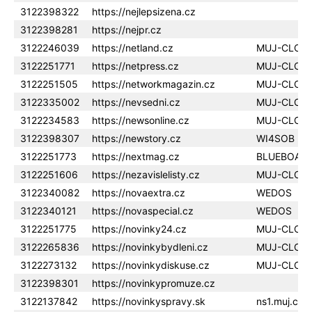
3122398322
https://nejlepsizena.cz
3122398281
https://nejpr.cz
3122246039
https://netland.cz
MUJ-CLOU
3122251771
https://netpress.cz
MUJ-CLOU
3122251505
https://networkmagazin.cz
MUJ-CLOU
3122335002
https://nevsedni.cz
MUJ-CLOU
3122234583
https://newsonline.cz
MUJ-CLOU
3122398307
https://newstory.cz
WI4SOB
3122251773
https://nextmag.cz
BLUEBOAR
3122251606
https://nezavislelisty.cz
MUJ-CLOU
3122340082
https://novaextra.cz
WEDOS
3122340121
https://novaspecial.cz
WEDOS
3122251775
https://novinky24.cz
MUJ-CLOU
3122265836
https://novinkybydleni.cz
MUJ-CLOU
3122273132
https://novinkydiskuse.cz
MUJ-CLOU
3122398301
https://novinkypromuze.cz
3122137842
https://novinkyspravy.sk
ns1.muj.clo