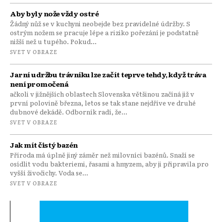
Aby byly nože vždy ostré
Žádný nůž se v kuchyni neobejde bez pravidelné údržby. S
ostrým nožem se pracuje lépe a riziko pořezání je podstatně
nižší než u tupého. Pokud...
SVET V OBRAZE
Jarní udržbu trávníku lze začít teprve tehdy, když tráva
není promočená
ačkoli v jižnějších oblastech Slovenska většinou začíná již v
první polovině března, letos se tak stane nejdříve ve druhé
dubnové dekádě. Odborník radí, že...
SVET V OBRAZE
Jak mít čistý bazén
Příroda má úplně jiný záměr než milovníci bazénů. Snaží se
osídlit vodu bakteriemi, řasami a hmyzem, aby ji připravila pro
vyšší živočichy. Voda se...
SVET V OBRAZE