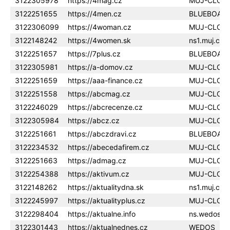
3122305978
https://4mag.cz
MUJ-CLOU
3122251655
https://4men.cz
BLUEBOAR
3122306099
https://4woman.cz
MUJ-CLOU
3122148242
https://4women.sk
ns1.muj.clo
3122251657
https://7plus.cz
BLUEBOAR
3122305981
https://a-domov.cz
MUJ-CLOU
3122251659
https://aaa-finance.cz
MUJ-CLOU
3122251558
https://abcmag.cz
MUJ-CLOU
3122246029
https://abcrecenze.cz
MUJ-CLOU
3122305984
https://abcz.cz
MUJ-CLOU
3122251661
https://abczdravi.cz
BLUEBOAR
3122234532
https://abecedafirem.cz
MUJ-CLOU
3122251663
https://admag.cz
MUJ-CLOU
3122254388
https://aktivum.cz
MUJ-CLOU
3122148262
https://aktualitydna.sk
ns1.muj.clo
3122245997
https://aktualityplus.cz
MUJ-CLOU
3122298404
https://aktualne.info
ns.wedos.c
3122301443
https://aktualnednes.cz
WEDOS