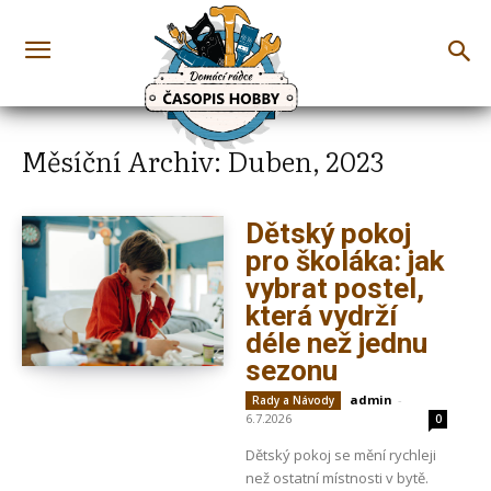
Měsíční Archiv: Duben, 2023
Dětský pokoj
pro školáka: jak
vybrat postel,
která vydrží
déle než jednu
sezonu
admin
-
Rady a Návody
6.7.2026
0
Dětský pokoj se mění rychleji
než ostatní místnosti v bytě.