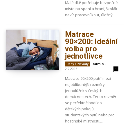
Malé dítě potřebuje bezpečné
místo na spaní a hraní, školák
navíc pracovní kout, úložný...
Matrace
90×200: Ideální
volba pro
jednotlivce
admin
-
Rady a Návody
2.7.2025
1
Matrace 90x200 patří mezi
nejoblíbenější rozměry
jednolůžek v českých
domácnostech. Tento rozměr
se perfektně hodí do
dětských pokojů,
studentských bytů nebo pro
hostinské místnosti....