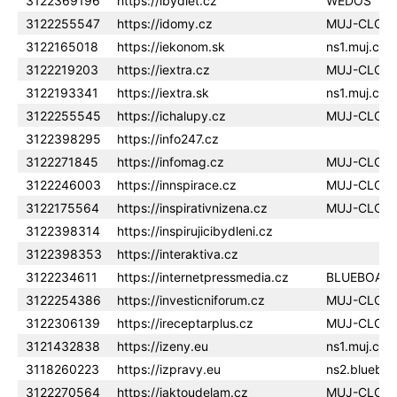
3122369196
https://ibydlet.cz
WEDOS
3122255547
https://idomy.cz
MUJ-CLOU
3122165018
https://iekonom.sk
ns1.muj.clo
3122219203
https://iextra.cz
MUJ-CLOU
3122193341
https://iextra.sk
ns1.muj.clo
3122255545
https://ichalupy.cz
MUJ-CLOU
3122398295
https://info247.cz
3122271845
https://infomag.cz
MUJ-CLOU
3122246003
https://innspirace.cz
MUJ-CLOU
3122175564
https://inspirativnizena.cz
MUJ-CLOU
3122398314
https://inspirujicibydleni.cz
3122398353
https://interaktiva.cz
3122234611
https://internetpressmedia.cz
BLUEBOAR
3122254386
https://investicniforum.cz
MUJ-CLOU
3122306139
https://ireceptarplus.cz
MUJ-CLOU
3121432838
https://izeny.eu
ns1.muj.clo
3118260223
https://izpravy.eu
ns2.blueboa
3122270564
https://jaktoudelam.cz
MUJ-CLOU