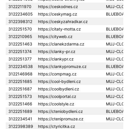
3122211970
https://ceskodnes.cz
MUJ-CLOU
3122234605
https://ceskymag.cz
BLUEBOAR
3122398312
https://ceskyzahradkar.cz
3122251570
https://citaty-motta.cz
BLUEBOAR
3122210965
https://cityweb.cz
BLUEBOAR
3122251463
https://clanekzdarma.cz
MUJ-CLOU
3122251374
https://clanky-pr.cz
MUJ-CLOU
3122251377
https://clankypr.cz
MUJ-CLOU
3122234538
https://clankypromuze.cz
BLUEBOAR
3122146968
https://compmag.cz
MUJ-CLOU
3122251685
https://cool-bydleni.cz
MUJ-CLOU
3122251687
https://coolbydleni.cz
MUJ-CLOU
3122251573
https://coolportal.cz
MUJ-CLOU
3122251466
https://coolstyle.cz
MUJ-CLOU
3122251689
https://cteniobydleni.cz
BLUEBOAR
3122234541
https://ctenipromuze.cz
MUJ-CLOU
3122398389
https://ctyricitka.cz