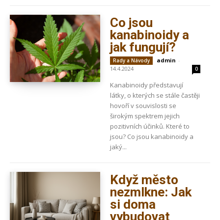
Co jsou
kanabinoidy a
jak fungují?
admin
-
Rady a Návody
14.4.2024
0
Kanabinoidy představují
látky, o kterých se stále častěji
hovoří v souvislosti se
širokým spektrem jejich
pozitivních účinků. Které to
jsou? Co jsou kanabinoidy a
jaký...
Když město
nezmlkne: Jak
si doma
vybudovat