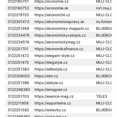
3122180751
https://economie.cz
MUJ-CLOU
3122180752
https://economie.sk
ns1.muj.clo
3122279155
https://ekonom24.cz
MUJ-CLOU
3122301473
https://ekonomickespravy.sk
ns.fortion.c
3122251469
https://ekonomicky-magazin.cz
BLUEBOAR
3122234476
https://ekonomickycasopis.cz
BLUEBOAR
3122234519
https://ekonomickymag.cz
MUJ-CLOU
3122251701
https://ekonomikafinance.cz
MUJ-CLOU
3122251472
https://elegant-style.cz
MUJ-CLOU
3122251475
https://elegstyle.cz
MUJ-CLOU
3122251383
https://elifestyle.cz
MUJ-CLOU
3122306002
https://elm.cz
BLUEBOAR
3122251386
https://elstyle.cz
MUJ-CLOU
3122398380
https://emagnet.cz
3122251703
https://esence-mag.cz
TELE3
3122211958
https://esporitelna.cz
MUJ-CLOU
3122251582
https://estavby.cz
BLUEBOAR
3122398293
https://estavitel.cz