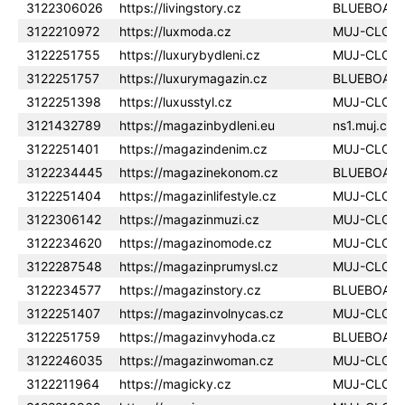
3122306026
https://livingstory.cz
BLUEBOAR
3122210972
https://luxmoda.cz
MUJ-CLOU
3122251755
https://luxurybydleni.cz
MUJ-CLOU
3122251757
https://luxurymagazin.cz
BLUEBOAR
3122251398
https://luxusstyl.cz
MUJ-CLOU
3121432789
https://magazinbydleni.eu
ns1.muj.clo
3122251401
https://magazindenim.cz
MUJ-CLOU
3122234445
https://magazinekonom.cz
BLUEBOAR
3122251404
https://magazinlifestyle.cz
MUJ-CLOU
3122306142
https://magazinmuzi.cz
MUJ-CLOU
3122234620
https://magazinomode.cz
MUJ-CLOU
3122287548
https://magazinprumysl.cz
MUJ-CLOU
3122234577
https://magazinstory.cz
BLUEBOAR
3122251407
https://magazinvolnycas.cz
MUJ-CLOU
3122251759
https://magazinvyhoda.cz
BLUEBOAR
3122246035
https://magazinwoman.cz
MUJ-CLOU
3122211964
https://magicky.cz
MUJ-CLOU