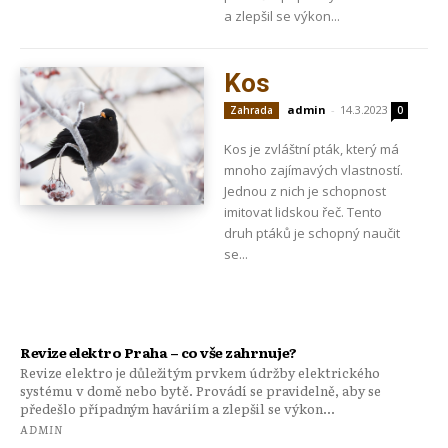
a zlepšil se výkon...
Kos
admin
-
14.3.2023
Zahrada
0
Kos je zvláštní pták, který má
mnoho zajímavých vlastností.
Jednou z nich je schopnost
imitovat lidskou řeč. Tento
druh ptáků je schopný naučit
se...
Revize elektro Praha – co vše zahrnuje?
Revize elektro je důležitým prvkem údržby elektrického
systému v domě nebo bytě. Provádí se pravidelně, aby se
předešlo případným haváriím a zlepšil se výkon...
ADMIN