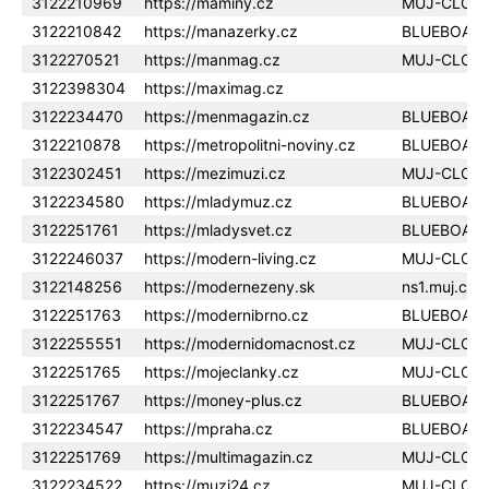
3122210969
https://maminy.cz
MUJ-CLOU
3122210842
https://manazerky.cz
BLUEBOAR
3122270521
https://manmag.cz
MUJ-CLOU
3122398304
https://maximag.cz
3122234470
https://menmagazin.cz
BLUEBOAR
3122210878
https://metropolitni-noviny.cz
BLUEBOAR
3122302451
https://mezimuzi.cz
MUJ-CLOU
3122234580
https://mladymuz.cz
BLUEBOAR
3122251761
https://mladysvet.cz
BLUEBOAR
3122246037
https://modern-living.cz
MUJ-CLOU
3122148256
https://modernezeny.sk
ns1.muj.clo
3122251763
https://modernibrno.cz
BLUEBOAR
3122255551
https://modernidomacnost.cz
MUJ-CLOU
3122251765
https://mojeclanky.cz
MUJ-CLOU
3122251767
https://money-plus.cz
BLUEBOAR
3122234547
https://mpraha.cz
BLUEBOAR
3122251769
https://multimagazin.cz
MUJ-CLOU
3122234522
https://muzi24.cz
MUJ-CLOU