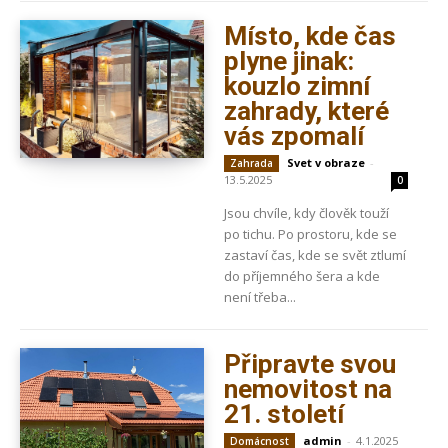
Místo, kde čas
plyne jinak:
kouzlo zimní
zahrady, které
vás zpomalí
Svet v obraze
-
Zahrada
13.5.2025
0
Jsou chvíle, kdy člověk touží
po tichu. Po prostoru, kde se
zastaví čas, kde se svět ztlumí
do příjemného šera a kde
není třeba...
Připravte svou
nemovitost na
21. století
admin
-
4.1.2025
Domácnost