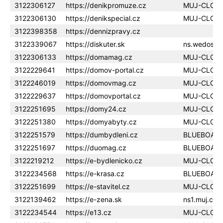
3122306127
https://denikpromuze.cz
MUJ-CLOU
3122306130
https://denikspecial.cz
MUJ-CLOU
3122398358
https://dennizpravy.cz
3122339067
https://diskuter.sk
ns.wedos.ne
3122306133
https://domamag.cz
MUJ-CLOU
3122229641
https://domov-portal.cz
MUJ-CLOU
3122246019
https://domovmag.cz
MUJ-CLOU
3122229637
https://domovportal.cz
MUJ-CLOU
3122251695
https://domy24.cz
MUJ-CLOU
3122251380
https://domyabyty.cz
MUJ-CLOU
3122251579
https://dumbydleni.cz
BLUEBOAR
3122251697
https://duomag.cz
BLUEBOAR
3122219212
https://e-bydlenicko.cz
MUJ-CLOU
3122234568
https://e-krasa.cz
BLUEBOAR
3122251699
https://e-stavitel.cz
MUJ-CLOU
3122139462
https://e-zena.sk
ns1.muj.clo
3122234544
https://e13.cz
MUJ-CLOU