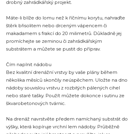
drobný zahrádkářský projekt.
Máte-li blíže do lomu než k říčnímu korytu, nahraďte
štěrk břisolitem nebo drceným vápencem či
makadamem s frakcí do 20 milimetrů. Důkladně jej
promíchejte se zeminou či zahrádkářským
substrátem a můžete se pustit do příprav.
Čím naplnit nádobu
Bez kvalitní drenážní vrstvy by vaše plány během
několika měsíců skončily neúspěchem. Uložte na dno
nádoby souvislou vrstvu z rozbitých pálených cihel
nebo staré tašky. Použít můžete dokonce i sutinu ze
škvarobetonových tvárnic.
Na drenáž navrstvěte předem namíchaný substrát do
výšky, která kopíruje vrchní lem nádoby. Průběžně