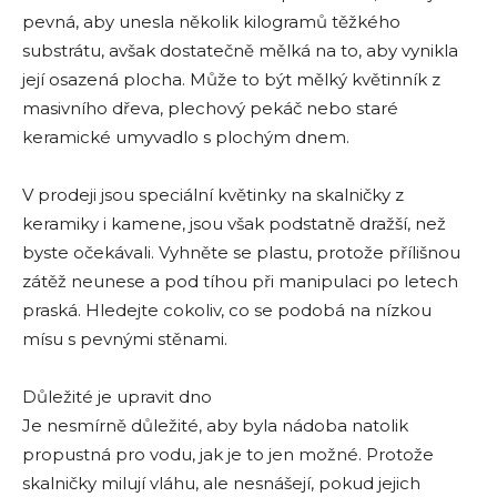
pevná, aby unesla několik kilogramů těžkého
substrátu, avšak dostatečně mělká na to, aby vynikla
její osazená plocha. Může to být mělký květinník z
masivního dřeva, plechový pekáč nebo staré
keramické umyvadlo s plochým dnem.
V prodeji jsou speciální květinky na skalničky z
keramiky i kamene, jsou však podstatně dražší, než
byste očekávali. Vyhněte se plastu, protože přílišnou
zátěž neunese a pod tíhou při manipulaci po letech
praská. Hledejte cokoliv, co se podobá na nízkou
mísu s pevnými stěnami.
Důležité je upravit dno
Je nesmírně důležité, aby byla nádoba natolik
propustná pro vodu, jak je to jen možné. Protože
skalničky milují vláhu, ale nesnášejí, pokud jejich