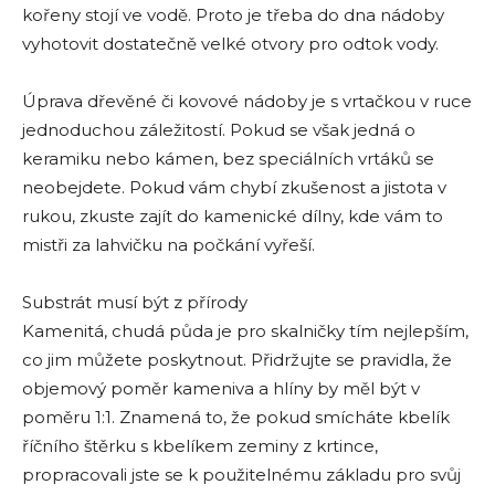
kořeny stojí ve vodě. Proto je třeba do dna nádoby
vyhotovit dostatečně velké otvory pro odtok vody.
Úprava dřevěné či kovové nádoby je s vrtačkou v ruce
jednoduchou záležitostí. Pokud se však jedná o
keramiku nebo kámen, bez speciálních vrtáků se
neobejdete. Pokud vám chybí zkušenost a jistota v
rukou, zkuste zajít do kamenické dílny, kde vám to
mistři za lahvičku na počkání vyřeší.
Substrát musí být z přírody
Kamenitá, chudá půda je pro skalničky tím nejlepším,
co jim můžete poskytnout. Přidržujte se pravidla, že
objemový poměr kameniva a hlíny by měl být v
poměru 1:1. Znamená to, že pokud smícháte kbelík
říčního štěrku s kbelíkem zeminy z krtince,
propracovali jste se k použitelnému základu pro svůj