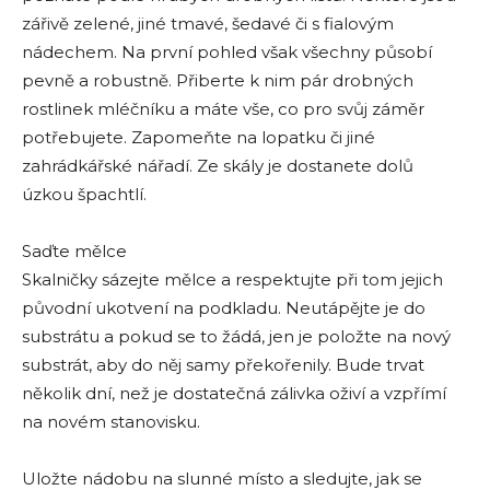
zářivě zelené, jiné tmavé, šedavé či s fialovým
nádechem. Na první pohled však všechny působí
pevně a robustně. Přiberte k nim pár drobných
rostlinek mléčníku a máte vše, co pro svůj záměr
potřebujete. Zapomeňte na lopatku či jiné
zahrádkářské nářadí. Ze skály je dostanete dolů
úzkou špachtlí.
Saďte mělce
Skalničky sázejte mělce a respektujte při tom jejich
původní ukotvení na podkladu. Neutápějte je do
substrátu a pokud se to žádá, jen je položte na nový
substrát, aby do něj samy překořenily. Bude trvat
několik dní, než je dostatečná zálivka oživí a vzpřímí
na novém stanovisku.
Uložte nádobu na slunné místo a sledujte, jak se