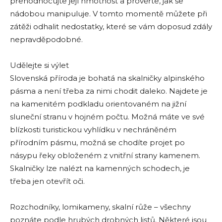
přehodnocujte její hmotnost a prověřte, jak se
nádobou manipuluje. V tomto momentě můžete při
zátěži odhalit nedostatky, které se vám doposud zdály
nepravděpodobné.
Udělejte si výlet
Slovenská příroda je bohatá na skalničky alpinského
pásma a není třeba za nimi chodit daleko. Najdete je
na kamenitém podkladu orientovaném na jižní
sluneční stranu v hojném počtu. Možná máte ve své
blízkosti turistickou vyhlídku v nechráněném
přírodním pásmu, možná se chodíte projet po
násypu řeky obloženém z vnitřní strany kamenem.
Skalničky lze nalézt na kamenných schodech, je
třeba jen otevřít oči.
Rozchodníky, lomikameny, skalní růže – všechny
poznáte podle hrubých drobných listů. Některé jsou