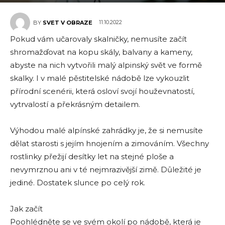
11.10.2022
BY
SVET V OBRAZE
Pokud vám učarovaly skalničky, nemusíte začít
shromažďovat na kopu skály, balvany a kameny,
abyste na nich vytvořili malý alpinský svět ve formě
skalky. I v malé pěstitelské nádobě lze vykouzlit
přírodní scenérii, která osloví svojí houževnatostí,
vytrvalostí a překrásným detailem.
Výhodou malé alpínské zahrádky je, že si nemusíte
dělat starosti s jejím hnojením a zimováním. Všechny
rostlinky přežijí desítky let na stejné ploše a
nevymrznou ani v té nejmrazivější zimě. Důležité je
jediné. Dostatek slunce po celý rok.
Jak začít
Poohlédněte se ve svém okolí po nádobě, která je