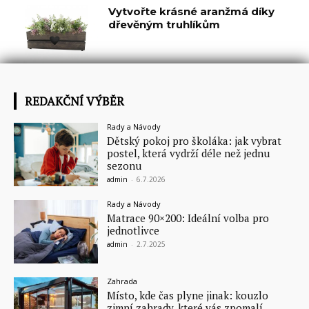
Vytvořte krásné aranžmá díky
dřevěným truhlíkům
REDAKČNÍ VÝBĚR
Rady a Návody
Dětský pokoj pro školáka: jak vybrat
postel, která vydrží déle než jednu
sezonu
admin
-
6.7.2026
Rady a Návody
Matrace 90×200: Ideální volba pro
jednotlivce
admin
-
2.7.2025
Zahrada
Místo, kde čas plyne jinak: kouzlo
zimní zahrady, které vás zpomalí