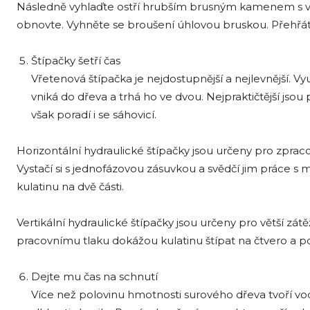
Následně vyhlaďte ostří hrubším brusným kamenem s v
obnovte. Vyhněte se broušení úhlovou bruskou. Přehřátá o
Štípačky šetří čas
Vřetenová štípačka je nejdostupnější a nejlevnější. Vy
vniká do dřeva a trhá ho ve dvou. Nejpraktičtější jsou
však poradí i se sáhovicí.
Horizontální hydraulické štípačky jsou určeny pro zpra
Vystačí si s jednofázovou zásuvkou a svědčí jim práce s
kulatinu na dvě části.
Vertikální hydraulické štípačky jsou určeny pro větší zát
pracovnímu tlaku dokážou kulatinu štípat na čtvero a por
Dejte mu čas na schnutí
Více než polovinu hmotnosti surového dřeva tvoří voda