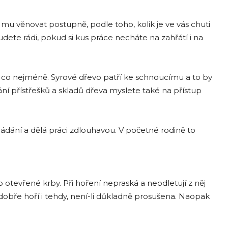
 mu věnovat postupně, podle toho, kolik je ve vás chuti
udete rádi, pokud si kus práce necháte na zahřátí i na
ili co nejméně. Syrové dřevo patří ke schnoucímu a to by
ání přístřešků a skladů dřeva myslete také na přístup
ádání a dělá práci zdlouhavou. V početné rodině to
 otevřené krby. Při hoření nepraská a neodletují z něj
á dobře hoří i tehdy, není-li důkladně prosušena. Naopak