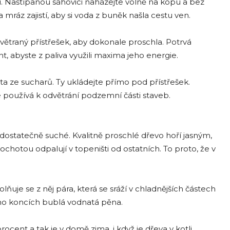
du. Naštípanou sáhovici naházejte volně na kopu a bez
a mráz zajistí, aby si voda z buněk našla cestu ven.
větraný přístřešek, aby dokonale proschla. Potrvá
t, abyste z paliva využili maxima jeho energie.
a ze sucharů. Ty ukládejte přímo pod přístřešek.
 se používá k odvětrání podzemní části staveb.
je dostatečně suché. Kvalitně proschlé dřevo hoří jasným,
hotou odpalují v topeništi od ostatních. To proto, že v
je se z něj pára, která se sráží v chladnějších částech
eho koncích bublá vodnatá pěna.
ent a tak je v domě zima, i když je dřeva v kotli