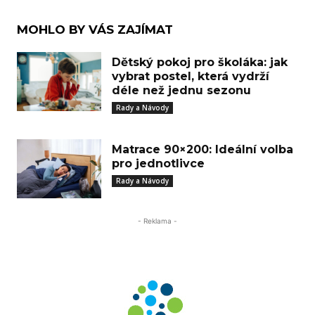
MOHLO BY VÁS ZAJÍMAT
Dětský pokoj pro školáka: jak
vybrat postel, která vydrží
déle než jednu sezonu
Rady a Návody
Matrace 90×200: Ideální volba
pro jednotlivce
Rady a Návody
- Reklama -