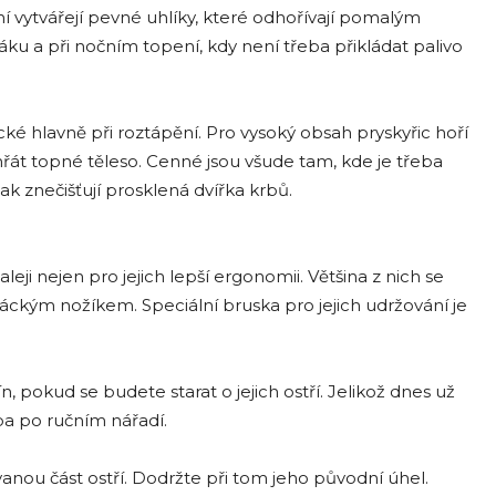
í vytvářejí pevné uhlíky, které odhořívají pomalým
ku a při nočním topení, kdy není třeba přikládat palivo
ické hlavně při roztápění. Pro vysoký obsah pryskyřic hoří
át topné těleso. Cenné jsou všude tam, kde je třeba
k znečišťují prosklená dvířka krbů.
ji nejen pro jejich lepší ergonomii. Většina z nich se
ckým nožíkem. Speciální bruska pro jejich udržování je
ín, pokud se budete starat o jejich ostří. Jelikož dnes už
ba po ručním nářadí.
vanou část ostří. Dodržte při tom jeho původní úhel.