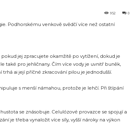
952
0
gie. Podhorskému venkově svědčí více než ostatní
, pokud jej zpracujete okamžitě po vytížení, dokud je
 ale také pro jehličnany. Čím více vody je uvnitř buněk,
rhá ai její příčné zkracování pilou je jednodušší.
uluje s menší námahou, protože je lehčí. Při štípání
hustota se znásobuje. Celulózové provazce se spojují a
ání je třeba vynaložit více síly, vyšší nároky na výkon