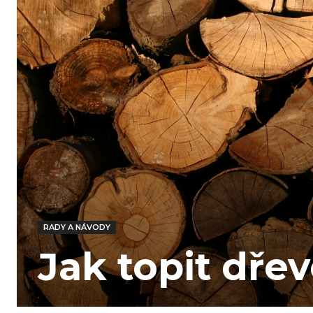
RADY A NÁVODY
Jak topit dře