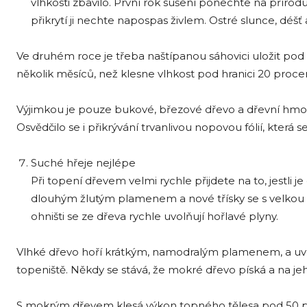
vlhkosti zbavilo. První rok sušení ponechte na příro
přikrytí ji nechte napospas živlem. Ostré slunce, déšť 
Ve druhém roce je třeba naštípanou sáhovici uložit pod 
několik měsíců, než klesne vlhkost pod hranici 20 procen
Výjimkou je pouze bukové, březové dřevo a dřevní hmot
Osvědčilo se i přikrývání trvanlivou nopovou fólií, která
Suché hřeje nejlépe
Při topení dřevem velmi rychle přijdete na to, jestli 
dlouhým žlutým plamenem a nové třísky se s velkou oc
ohništi se ze dřeva rychle uvolňují hořlavé plyny.
Vlhké dřevo hoří krátkým, namodralým plamenem, a uvolňu
topeniště. Někdy se stává, že mokré dřevo píská a na j
S mokrým dřevem klesá výkon topného tělesa pod 50 proc