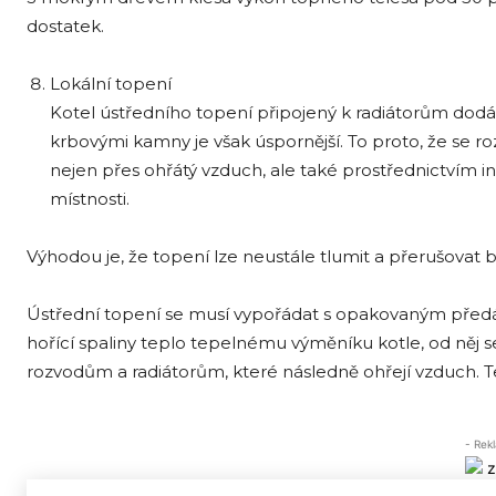
dostatek.
Lokální topení
Kotel ústředního topení připojený k radiátorům dodá
krbovými kamny je však úspornější. To proto, že se r
nejen přes ohřátý vzduch, ale také prostřednictvím i
místnosti.
Výhodou je, že topení lze neustále tlumit a přerušovat
Ústřední topení se musí vypořádat s opakovaným předává
hořící spaliny teplo tepelnému výměníku kotle, od něj se
rozvodům a radiátorům, které následně ohřejí vzduch. T
- Rek