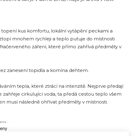
 topení kus komfortu, lokální vytápění peckami a
oztopí mnohem rychleji a teplo putuje do místnosti
nfračerveného záření, které přímo zahřívá předměty v
 bez zanesení topidla a komína dehtem.
ním tepla, které ztrácí na intenzitě. Nejprve předají
 zahřeje cirkulující voda, ta předá cestou teplo všem
en musí následně ohřívat předměty v místnosti.
lama -