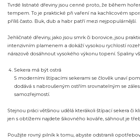
Tvrdé listnaté dřeviny jsou cenné proto, že během hořen
tempem. To je praktické při vaření na kachlicovém sporá
příliš často. Buk, dub a habr patří mezi nejpopulárnější.
Jehličnaté dřeviny, jako jsou smrk či borovice, jsou prakt
intenzivním plamenem a dokáží vysokou rychlostí rozehř
nárazově dosáhnout vysokého výkonu topení. Spaliny vša
Sekera má být ostrá
S moderními štípacími sekerami se člověk unaví pomale
dodává s nabroušeným ostřím srovnatelným se zálesá
samozřejmostí.
Stejnou práci většinou udělá kterákoli štípací sekera či kl
jen s obtížemi najdete šikovného kováře, sáhnout je tře
Použijte rovný pilník k tomu, abyste odstranili opotřebo