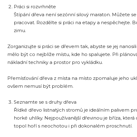
Práci si rozvrhněte
Štípání dřeva není sezónní silový maraton. Můžete se
pracovat. Rozdělte si práci na etapy a nespěchejte. B
zimu.
Zorganizujte si práci se dřevem tak, abyste se jej nanos
mělo být co nejblíže místu, kde ho spalujete. Při plánov
nákladní techniky a prostor pro vykládku.
Přemísťování dřeva z místa na místo zpomaluje jeho ukl
ovšem nemusí být problém.
Seznamte se s druhy dřeva
Řídké dřevo listnatých stromů je ideálním palivem pro
horké uhlíky. Nejpoužívanější dřevinou je bříza, kter
topol hoří s neochotou i při dokonalém proschnutí.