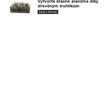
Vytvořte krásné aranžmá díky
dřevěným truhlíkům
Rady a Návody