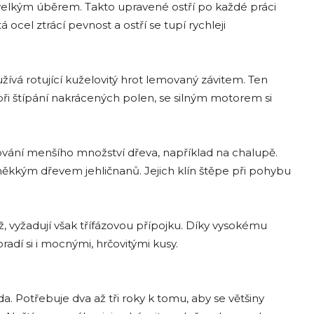
elkým úběrem. Takto upravené ostří po každé práci
cel ztrácí pevnost a ostří se tupí rychleji
užívá rotující kuželovitý hrot lemovaný závitem. Ten
 při štípání nakrácených polen, se silným motorem si
cování menšího množství dřeva, například na chalupě.
 měkkým dřevem jehličnanů. Jejich klín štěpe při pohybu
ěž, vyžadují však třífázovou přípojku. Díky vysokému
adí si i mocnými, hrčovitými kusy.
. Potřebuje dva až tři roky k tomu, aby se většiny