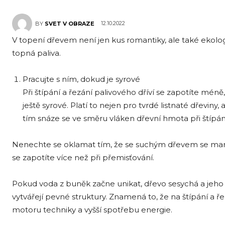
12.10.2022
BY
SVET V OBRAZE
V topení dřevem není jen kus romantiky, ale také ekolo
topná paliva.
Pracujte s ním, dokud je syrové
Při štípání a řezání palivového dříví se zapotíte méně
ještě syrové. Platí to nejen pro tvrdé listnaté dřeviny,
tím snáze se ve směru vláken dřevní hmota při štípání t
Nenechte se oklamat tím, že se suchým dřevem se manip
se zapotíte více než při přemisťování.
Pokud voda z buněk začne unikat, dřevo sesychá a jeho 
vytvářejí pevné struktury. Znamená to, že na štípání a řez
motoru techniky a vyšší spotřebu energie.